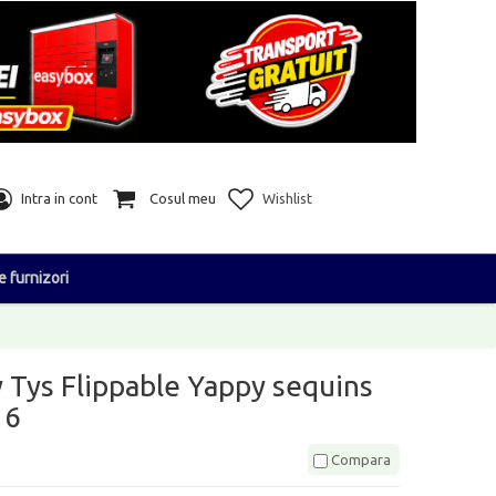
Intra in cont
Cosul meu
Wishlist
e furnizori
 Tys Flippable Yappy sequins
16
Compara