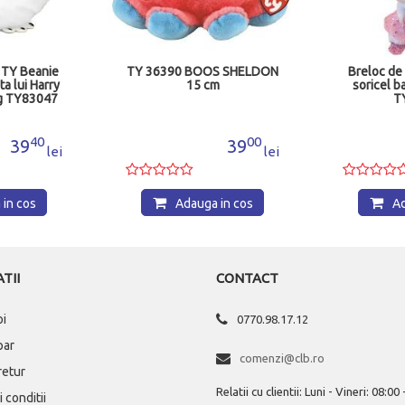
s TY Beanie
TY 36390 BOOS SHELDON
Breloc de
a lui Harry
15 cm
soricel b
ng TY83047
T
40
00
39
39
lei
lei
in cos
Adauga in cos
Ad
TII
CONTACT
oi
0770.98.17.12
par
comenzi@clb.ro
 retur
Relatii cu clientii: Luni - Vineri: 08:00
 conditii