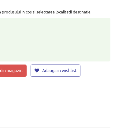
rodusului in cos si selectarea localitatii destinatie.
 din magazin
Adauga in wishlist