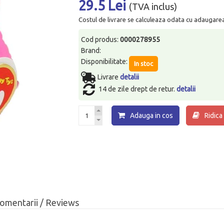
29.5 Lei
(TVA inclus)
Costul de livrare se calculeaza odata cu adaugarea p
Cod produs:
0000278955
Brand:
Disponibilitate:
In stoc
Livrare
detalii
14 de zile drept de retur.
detalii
Adauga in cos
Ridica
omentarii / Reviews