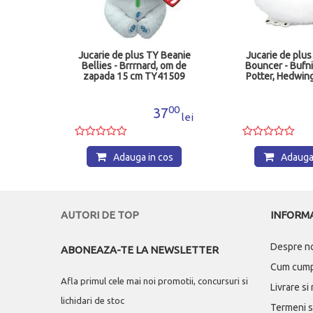
eanie
Jucarie de plus TY Beanie
Jucarie de plu
e, 20
Bellies - Brrrnard, om de
Bouncer - Bufnit
zapada 15 cm TY41509
Potter, Hedwi
16
00
0
37
lei
lei
os
Adauga in cos
Adauga 
AUTORI DE TOP
INFORMA
Despre n
ABONEAZA-TE LA NEWSLETTER
Cum cum
Afla primul cele mai noi promotii, concursuri si
Livrare si
lichidari de stoc
Termeni si