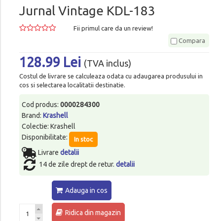
Jurnal Vintage KDL-183
Fii primul care da un review!
Compara
128.99 Lei
(TVA inclus)
Costul de livrare se calculeaza odata cu adaugarea produsului in
cos si selectarea localitatii destinatie.
Cod produs:
0000284300
Brand:
Krashell
Colectie: Krashell
Disponibilitate:
In stoc
Livrare
detalii
14 de zile drept de retur.
detalii
Adauga in cos
Ridica din magazin