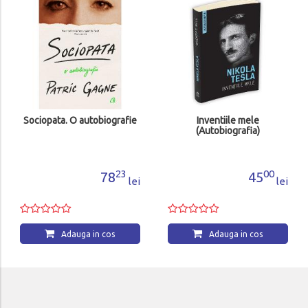
Sociopata. O autobiografie
Inventiile mele
(Autobiografia)
23
00
78
45
lei
lei
Adauga in cos
Adauga in cos