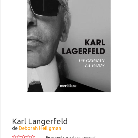
Karl Langerfeld
de
Deborah Heiligman
Fii primul care da un review!