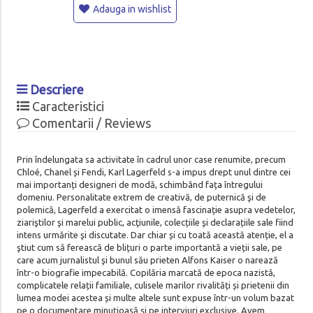
Adauga in wishlist
Descriere
Caracteristici
Comentarii / Reviews
Prin îndelungata sa activitate în cadrul unor case renumite, precum
Chloé, Chanel și Fendi, Karl Lagerfeld s-a impus drept unul dintre cei
mai importanți designeri de modă, schimbând fața întregului
domeniu. Personalitate extrem de creativă, de puternică şi de
polemică, Lagerfeld a exercitat o imensă fascinație asupra vedetelor,
ziariştilor şi marelui public, acţiunile, colecțiile şi declarațiile sale fiind
intens urmărite şi discutate. Dar chiar și cu toată această atenție, el a
ştiut cum să ferească de blițuri o parte importantă a vieții sale, pe
care acum jurnalistul şi bunul său prieten Alfons Kaiser o narează
într-o biografie impecabilă. Copilăria marcată de epoca nazistă,
complicatele relații familiale, culisele marilor rivalități și prietenii din
lumea modei acestea și multe altele sunt expuse într-un volum bazat
pe o documentare minuțioasă și pe interviuri exclusive. Avem