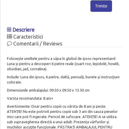
Trimite
Descriere
Caracteristici
Comentarii / Reviews
Folosește uneltele pentru a săpa în globul de ipsos reprezentand
Luna și pentru a descoperi 6 pietre reale (cuart roz, lepidolit, howlit,
obsidian, jad, cornalina).
Include: Luna din ipsos, 6 pietre, daltă, pensulă, burete și instrucțiuni
colorate.
Dimensiunile ambalajului: 09.50 x 09.50 x 13.30 cm
Varsta recomandata: 8 ani+
Avertismente: Doar pentru copiii cu vârsta de 8 ani și peste.
ATENȚIE! Nu este potrivit pentru copiii sub 3 ani din cauza pieselor
mici care pot fi ingerate. Pericol de sufocare. ATENȚIE! A se utiliza
sub supravegherea directă a unui adult. Prezența vârfurilor și
muchiilor ascuțite funcționale. PĂSTRAȚI AMBALAJUL PENTRU