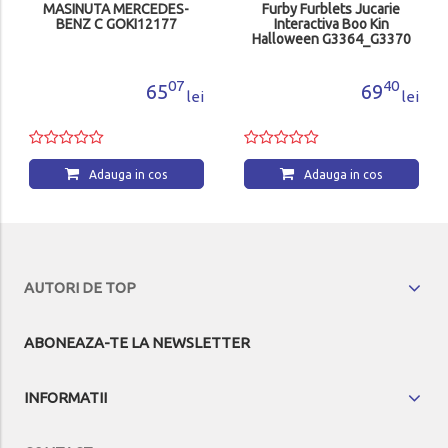
MASINUTA MERCEDES-
Furby Furblets Jucarie
BENZ C GOKI12177
Interactiva Boo Kin
Halloween G3364_G3370
07
40
65
69
lei
lei
Adauga in cos
Adauga in cos
AUTORI DE TOP
ABONEAZA-TE LA NEWSLETTER
INFORMATII