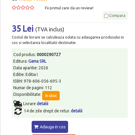
Fii primul care da un review!
Compara
35 Lei
(TVA inclus)
Costul de livrare se calculeaza odata cu adaugarea produsului in
cos si selectarea localitatii destinatie.
Cod produs:
0000290727
Editura:
Gama SRL
Data aparitie: 2026
Editie: Editia I
ISBN: 978-606-056-695-3
Numar de pagini: 112
Disponibilitate:
In stoc
Livrare
detalii
14 de zile drept de retur.
detalii
Adauga in cos