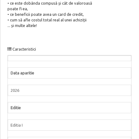
• ce este dobânda compusă și cât de valoroasă
poate fi ea,
• ce beneficii poate avea un card de credit,
• cum să afle costul total real al unei achiziții
... și multe altele!
Caracteristici
Data aparitie
2026
Editie
Editia I