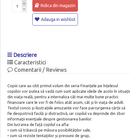
Ridica din magazin
Adauga in wishlist
Descriere
Caracteristici
Comentarii / Reviews
Copiii care au citit primul volum din seria Finanțele pe înțelesul
copiilor vor putea să vadă cum sunt aplicate ideile de acolo în situații
din viața reală, pentru a internaliza cât mai multe bune practici
financiare care le vor fi de folos atât acum, cât și în viața de adult.
Textul concis și ilustrațiile amuzante vor face parcurgerea cărții să
fie deopotrivă facilă și distractivă, iar copilul va deprinde din zbor
informații esențiale despre gestionarea banilor.
Din lucrarea de față copilul va afla:
• cum să trăiască pe măsura posibilităților sale,
• cum să reziste tentațiilor și presiunii de grup,