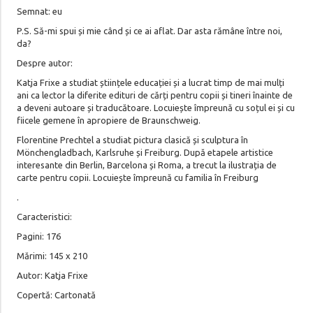
Semnat: eu
P.S. Să-mi spui și mie când și ce ai aflat. Dar asta rămâne între noi,
da?
Despre autor:
Katja Frixe a studiat științele educației și a lucrat timp de mai mulți
ani ca lector la diferite edituri de cărți pentru copii și tineri înainte de
a deveni autoare și traducătoare. Locuiește împreună cu soțul ei și cu
fiicele gemene în apropiere de Braunschweig.
Florentine Prechtel a studiat pictura clasică și sculptura în
Mönchengladbach, Karlsruhe și Freiburg. După etapele artistice
interesante din Berlin, Barcelona și Roma, a trecut la ilustrația de
carte pentru copii. Locuiește împreună cu familia în Freiburg
.
Caracteristici:
Pagini: 176
Mărimi: 145 x 210
Autor: Katja Frixe
Copertă: Cartonată