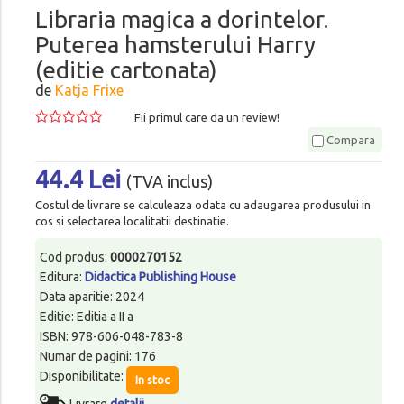
Libraria magica a dorintelor.
Puterea hamsterului Harry
(editie cartonata)
de
Katja Frixe
Fii primul care da un review!
Compara
44.4 Lei
(TVA inclus)
Costul de livrare se calculeaza odata cu adaugarea produsului in
cos si selectarea localitatii destinatie.
Cod produs:
0000270152
Editura:
Didactica Publishing House
Data aparitie: 2024
Editie: Editia a II a
ISBN: 978-606-048-783-8
Numar de pagini: 176
Disponibilitate:
In stoc
Livrare
detalii