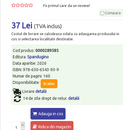
Fii primul care da un review!
Compara
37 Lei
(TVA inclus)
Costul de livrare se calculeaza odata cu adaugarea produsului in
cos si selectarea localitatii destinatie.
Cod produs:
0000289585
Editura:
Spandugino
Data aparitie: 2026
ISBN: 978-630-6543-93-9
Numar de pagini: 160
Disponibilitate:
In stoc
Livrare
detalii
14 de zile drept de retur.
detalii
Adauga in cos
Ridica din magazin