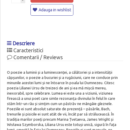
Adauga in wishlist
Descriere
Caracteristici
Comentarii / Reviews
O poezie a luminii și a luminescenței, a călătoriei și a intensității
căpșunilor, o poezie a bucuriei și a rugăciunii, care ne conduce prin
minunile acestei lumi și ne întoarce în poala lui Dumnezeu. Citesc
poezia Lilianei Ursu de treizeci de ani și ea mă mișcă mereu,
inexorabil, spre celebrare. Lumea ei este una a viziunii, viziunea
firească a unui poet care simte rezonanța divinului în felul în care
stăm într-un râu și simțim cum un păstrăv ne mângâie gleznele.
Poeziile ei sunt absolut saturate de prezență – păsările, Bach,
trenurile și pisicile ei sunt atât de vii, încât par să strălucească. În
tradiția marilor poeți precum Marina Țvetaeva, James Wright și
Wisława Szymborska, Liliana Ursu este totuși unică, sigură în fața
lumii, smerită în fața lui Dumnezeu. Poeziile ei sunt manuale, ne