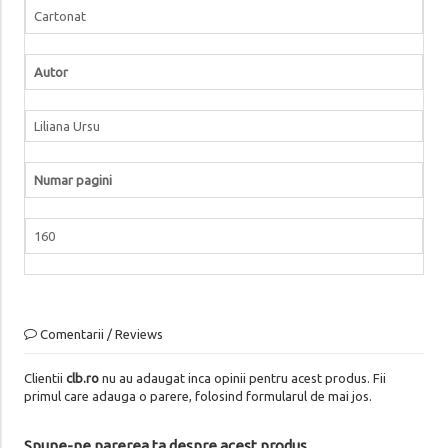
Cartonat
Autor
Liliana Ursu
Numar pagini
160
Comentarii / Reviews
Clientii
clb.ro
nu au adaugat inca opinii pentru acest produs. Fii
primul care adauga o parere, folosind formularul de mai jos.
Spune-ne parerea ta despre acest produs