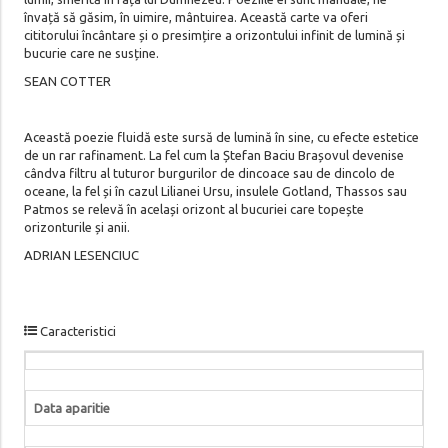
învață să găsim, în uimire, mântuirea. Această carte va oferi
cititorului încântare și o presimțire a orizontului infinit de lumină și
bucurie care ne susține.
SEAN COTTER
Această poezie fluidă este sursă de lumină în sine, cu efecte estetice
de un rar rafinament. La fel cum la Ștefan Baciu Brașovul devenise
cândva filtru al tuturor burgurilor de dincoace sau de dincolo de
oceane, la fel și în cazul Lilianei Ursu, insulele Gotland, Thassos sau
Patmos se relevă în același orizont al bucuriei care topește
orizonturile și anii.
ADRIAN LESENCIUC
Caracteristici
Data aparitie