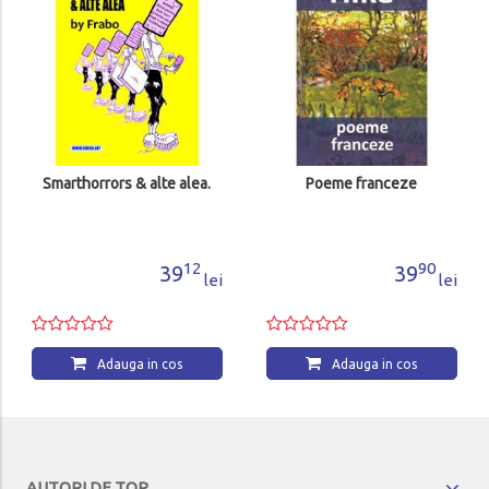
Smarthorrors & alte alea.
Poeme franceze
12
90
39
39
lei
lei
Adauga in cos
Adauga in cos
AUTORI DE TOP