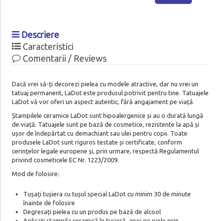
Descriere
Caracteristici
Comentarii / Reviews
Dacă vrei să-ți decorezi pielea cu modele atractive, dar nu vrei un
tatuaj permanent, LaDot este produsul potrivit pentru tine. Tatuajele
LaDot vă vor oferi un aspect autentic, fără angajament pe viață.
Ștampilele ceramice LaDot sunt hipoalergenice și au o durată lungă
de viață. Tatuajele sunt pe bază de cosmetice, rezistente la apă și
ușor de îndepărtat cu demachiant sau ulei pentru copii. Toate
produsele LaDot sunt riguros testate și certificate, conform
cerințelor legale europene și, prin urmare, respectă Regulamentul
privind cosmeticele EC Nr. 1223/2009.
Mod de folosire:
Tușați tușiera cu tușul special LaDot cu minim 30 de minute
înainte de folosire
Degresați pielea cu un produs pe bază de alcool
Aplicați ștampila ceramică în tușieră, apoi pe piele prin