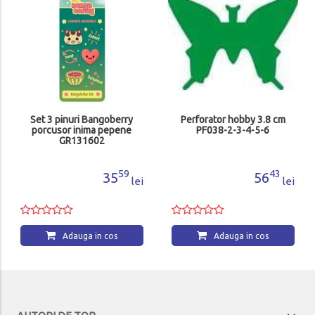
Set 3 pinuri Bangoberry
Perforator hobby 3.8 cm
porcusor inima pepene
PF038-2-3-4-5-6
GR131602
59
43
35
56
lei
lei
Adauga in cos
Adauga in cos