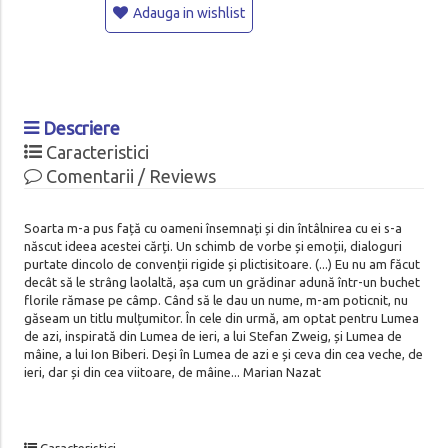
Adauga in wishlist
Descriere
Caracteristici
Comentarii / Reviews
Soarta m-a pus față cu oameni însemnați și din întâlnirea cu ei s-a
născut ideea acestei cărți. Un schimb de vorbe și emoții, dialoguri
purtate dincolo de convenții rigide și plictisitoare. (...) Eu nu am făcut
decât să le strâng laolaltă, așa cum un grădinar adună într-un buchet
florile rămase pe câmp. Când să le dau un nume, m-am poticnit, nu
găseam un titlu mulțumitor. În cele din urmă, am optat pentru Lumea
de azi, inspirată din Lumea de ieri, a lui Stefan Zweig, și Lumea de
mâine, a lui Ion Biberi. Deși în Lumea de azi e și ceva din cea veche, de
ieri, dar și din cea viitoare, de mâine... Marian Nazat
Caracteristici