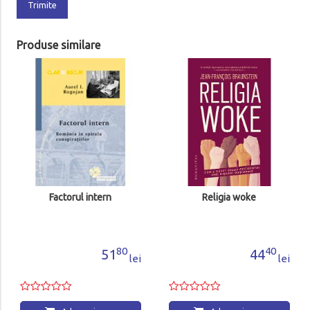
Trimite
Produse similare
Factorul intern
Religia woke
80
40
51
44
lei
lei