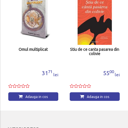
Omul multiplicat
Stiu de ce canta pasarea din
colivie
71
00
31
55
lei
lei
Adauga in cos
Adauga in cos