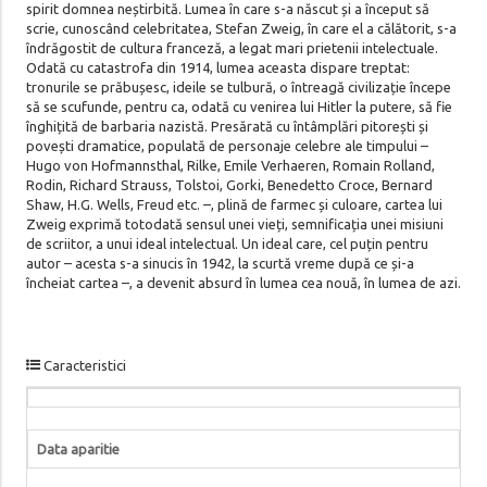
spirit domnea neștirbită. Lumea în care s-a născut și a început să
scrie, cunoscând celebritatea, Stefan Zweig, în care el a călătorit, s-a
îndrăgostit de cultura franceză, a legat mari prietenii intelectuale.
Odată cu catastrofa din 1914, lumea aceasta dispare treptat:
tronurile se prăbușesc, ideile se tulbură, o întreagă civilizație începe
să se scufunde, pentru ca, odată cu venirea lui Hitler la putere, să fie
înghițită de barbaria nazistă. Presărată cu întâmplări pitorești și
povești dramatice, populată de personaje celebre ale timpului –
Hugo von Hofmannsthal, Rilke, Emile Verhaeren, Romain Rolland,
Rodin, Richard Strauss, Tolstoi, Gorki, Benedetto Croce, Bernard
Shaw, H.G. Wells, Freud etc. –, plină de farmec și culoare, cartea lui
Zweig exprimă totodată sensul unei vieți, semnificația unei misiuni
de scriitor, a unui ideal intelectual. Un ideal care, cel puțin pentru
autor – acesta s-a sinucis în 1942, la scurtă vreme după ce și-a
încheiat cartea –, a devenit absurd în lumea cea nouă, în lumea de azi.
Caracteristici
Data aparitie