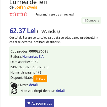
Lumea de ieri
de
Stefan Zweig
Fii primul care da un review!
Compara
62.37 Lei
(TVA inclus)
Costul de livrare se calculeaza odata cu adaugarea produsului in
cos si selectarea localitatii destinatie.
Cod produs:
0000276025
Editura:
Humanitas S.A.
Data aparitie: 2025
ISBN: 978-973-50-8767-8
Numar de pagini: 472
Disponibilitate:
In stoc
Livrare
detalii
14 de zile drept de retur.
detalii
Adauga in cos