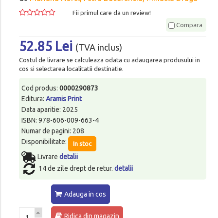
Fii primul care da un review!
Compara
52.85 Lei
(TVA inclus)
Costul de livrare se calculeaza odata cu adaugarea produsului in
cos si selectarea localitatii destinatie.
Cod produs:
0000290873
Editura:
Aramis Print
Data aparitie: 2025
ISBN: 978-606-009-663-4
Numar de pagini: 208
Disponibilitate:
In stoc
Livrare
detalii
14 de zile drept de retur.
detalii
Adauga in cos
Ridica din magazin