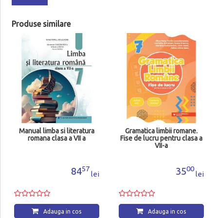
Produse similare
Manual limba si literatura
Gramatica limbii romane.
romana clasa a VII a
Fise de lucru pentru clasa a
VII-a
57
00
84
35
lei
lei
Adauga in cos
Adauga in cos