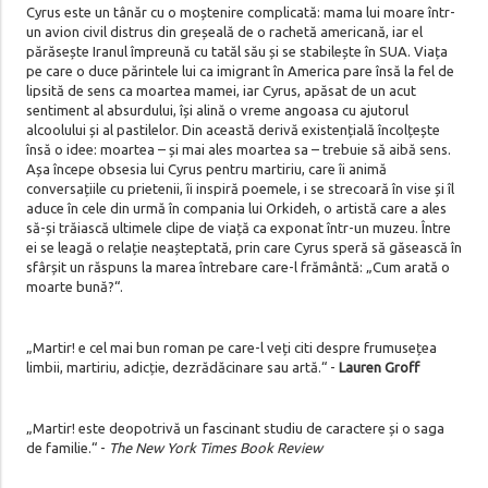
Cyrus este un tânăr cu o moștenire complicată: mama lui moare într-
un avion civil distrus din greșeală de o rachetă americană, iar el
părăsește Iranul împreună cu tatăl său și se stabilește în SUA. Viața
pe care o duce părintele lui ca imigrant în America pare însă la fel de
lipsită de sens ca moartea mamei, iar Cyrus, apăsat de un acut
sentiment al absurdului, își alină o vreme angoasa cu ajutorul
alcoolului și al pastilelor. Din această derivă existențială încolțește
însă o idee: moartea – și mai ales moartea sa – trebuie să aibă sens.
Așa începe obsesia lui Cyrus pentru martiriu, care îi animă
conversațiile cu prietenii, îi inspiră poemele, i se strecoară în vise și îl
aduce în cele din urmă în compania lui Orkideh, o artistă care a ales
să-și trăiască ultimele clipe de viață ca exponat într-un muzeu. Între
ei se leagă o relație neașteptată, prin care Cyrus speră să găsească în
sfârșit un răspuns la marea întrebare care-l frământă: „Cum arată o
moarte bună?“.
„Martir! e cel mai bun roman pe care-l veți citi despre frumusețea
limbii, martiriu, adicție, dezrădăcinare sau artă.“ -
Lauren Groff
„Martir! este deopotrivă un fascinant studiu de caractere și o saga
de familie.“ -
The New York Times Book Review