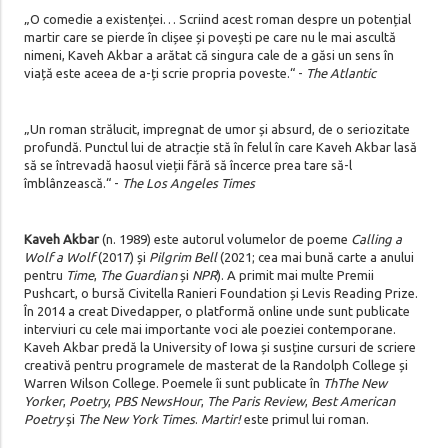
„O comedie a existenței… Scriind acest roman despre un potențial
martir care se pierde în clișee și povești pe care nu le mai ascultă
nimeni, Kaveh Akbar a arătat că singura cale de a găsi un sens în
viață este aceea de a-ți scrie propria poveste.“ -
The Atlantic
„Un roman strălucit, impregnat de umor și absurd, de o seriozitate
profundă. Punctul lui de atracție stă în felul în care Kaveh Akbar lasă
să se întrevadă haosul vieții fără să încerce prea tare să-l
îmblânzească.“ -
The Los Angeles Times
Kaveh Akbar
(n. 1989) este autorul volumelor de poeme
Calling a
Wolf
a Wolf
(2017) și
Pilgrim Bell
(2021; cea mai bună carte a anului
pentru
Time
,
The Guardian
și
NPR
). A primit mai multe Premii
Pushcart, o bursă Civitella Ranieri Foundation și Levis Reading Prize.
În 2014 a creat Divedapper, o platformă online unde sunt publicate
interviuri cu cele mai importante voci ale poeziei contemporane.
Kaveh Akbar predă la University of Iowa și susține cursuri de scriere
creativă pentru programele de masterat de la Randolph College și
Warren Wilson College. Poemele îi sunt publicate în
ThThe New
Yorker
,
Poetry
,
PBS NewsHour
,
The Paris
Review
,
Best American
Poetry
și
The
New York Times
.
Martir!
este primul lui roman.