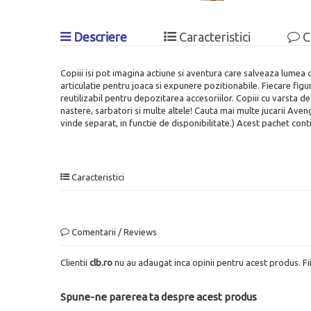
Descriere
Caracteristici
C
Copiii isi pot imagina actiune si aventura care salveaza lumea
articulatie pentru joaca si expunere pozitionabile. Fiecare fi
reutilizabil pentru depozitarea accesoriilor. Copiii cu varsta d
nastere, sarbatori si multe altele! Cauta mai multe jucarii Aveng
vinde separat, in functie de disponibilitate.) Acest pachet con
Caracteristici
Comentarii / Reviews
Clientii
clb.ro
nu au adaugat inca opinii pentru acest produs. Fi
Spune-ne parerea ta despre acest produs