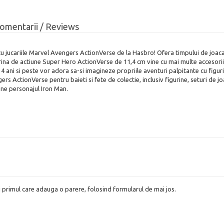
omentarii / Reviews
 cu jucariile Marvel Avengers ActionVerse de la Hasbro! Ofera timpului de joaca
gurina de actiune Super Hero ActionVerse de 11,4 cm vine cu mai multe accesorii
e 4 ani si peste vor adora sa-si imagineze propriile aventuri palpitante cu figu
ers ActionVerse pentru baieti si fete de colectie, inclusiv figurine, seturi de j
tine personajul Iron Man.
i primul care adauga o parere, folosind formularul de mai jos.