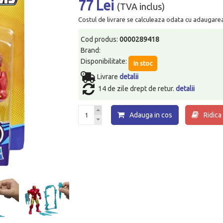
77 Lei
(TVA inclus)
Costul de livrare se calculeaza odata cu adaugarea p
Cod produs:
0000289418
Brand:
Disponibilitate:
In stoc
Livrare
detalii
14 de zile drept de retur.
detalii
Adauga in cos
Ridica