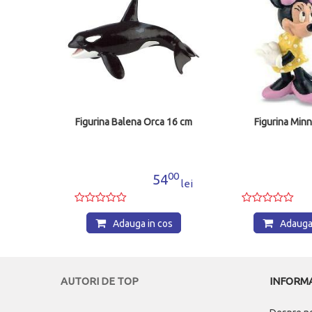
ump, 5
Figurina Balena Orca 16 cm
Figurina Minn
00
00
9
54
lei
lei
os
Adauga in cos
Adauga 
AUTORI DE TOP
INFORMA