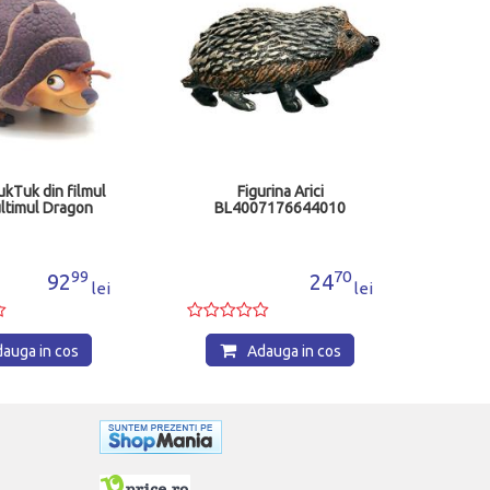
ukTuk din filmul
Figurina Arici
ultimul Dragon
BL4007176644010
99
70
92
24
lei
lei
auga in cos
Adauga in cos