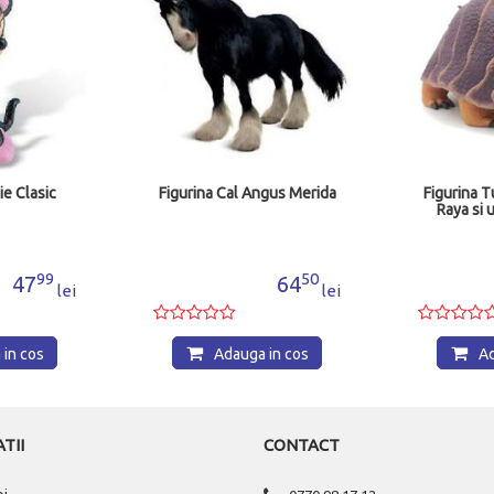
ie Clasic
Figurina Cal Angus Merida
Figurina T
Raya si 
99
50
47
64
lei
lei
in cos
Adauga in cos
Ad
TII
CONTACT