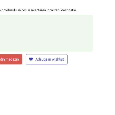
rodusului in cos si selectarea localitatii destinatie.
 din magazin
Adauga in wishlist