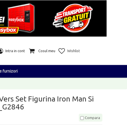
Intra in cont
Cosul meu
Wishlist
e furnizori
ers Set Figurina Iron Man Si
9_G2846
Compara