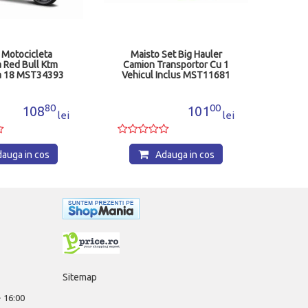
 Motocicleta
Maisto Set Big Hauler
 Red Bull Ktm
Camion Transportor Cu 1
La 18 MST34393
Vehicul Inclus MST11681
80
00
108
101
lei
lei
auga in cos
Adauga in cos
Sitemap
 - 16:00