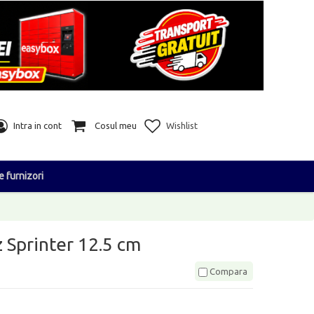
Intra in cont
Cosul meu
Wishlist
e furnizori
Sprinter 12.5 cm
Compara