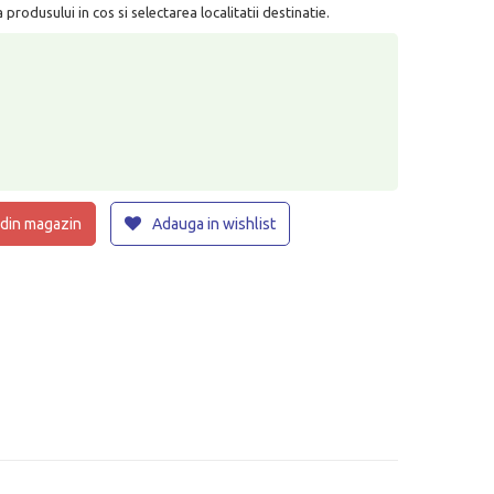
rodusului in cos si selectarea localitatii destinatie.
 din magazin
Adauga in wishlist