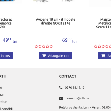
ractoras
Avioane 19 cm - 6 modele
Maisto
Remorca
diferite GOKI12142
Metalica
590
Scara 1 
00
99
49
69
lei
lei
in cos
Adauga in cos
Ad
TII
CONTACT
oi
0770.98.17.12
par
comenzi@clb.ro
 retur
Relatii cu clientii: Luni - Vineri: 08:00
 conditii