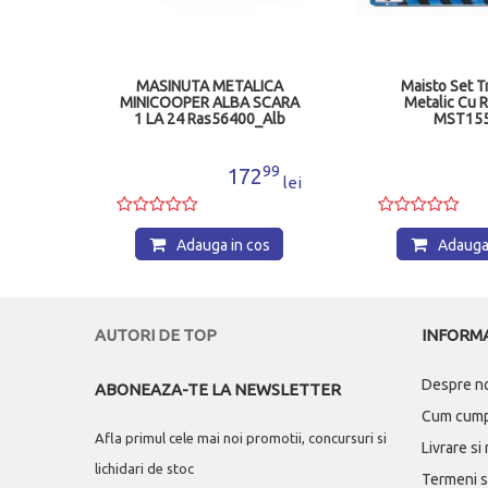
anda
MASINUTA METALICA
Maisto Set T
ara 1
MINICOOPER ALBA SCARA
Metalic Cu 
egru
1 LA 24 Ras56400_Alb
MST15
91
99
6
172
lei
lei
os
Adauga in cos
Adauga 
AUTORI DE TOP
INFORMA
Despre n
ABONEAZA-TE LA NEWSLETTER
Cum cum
Afla primul cele mai noi promotii, concursuri si
Livrare si
lichidari de stoc
Termeni si