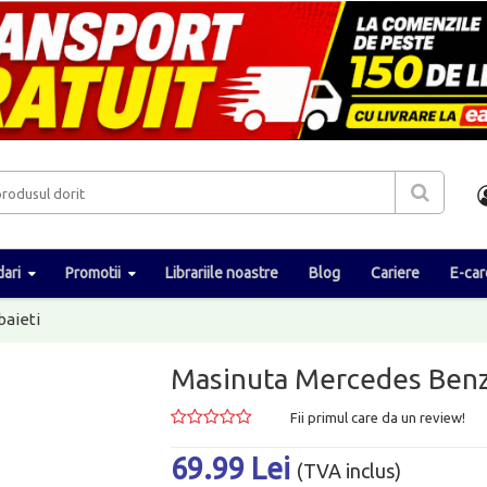
ari
Promotii
Librariile noastre
Blog
Cariere
E-car
baieti
Masinuta Mercedes Benz 
Fii primul care da un review!
69.99 Lei
(TVA inclus)