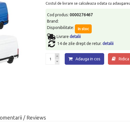
Costul de livrare se calculeaza odata cu adaugarea p
Cod produs:
0000276467
Brand:
Disponibilitate:
In stoc
Livrare
detalii
14 de zile drept de retur.
detalii
Adauga in cos
Ridica
omentarii / Reviews