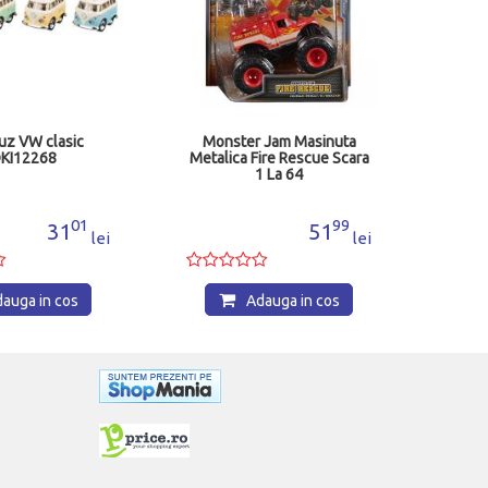
uz VW clasic
Monster Jam Masinuta
KI12268
Metalica Fire Rescue Scara
1 La 64
6044941_20141175
01
99
31
51
lei
lei
auga in cos
Adauga in cos