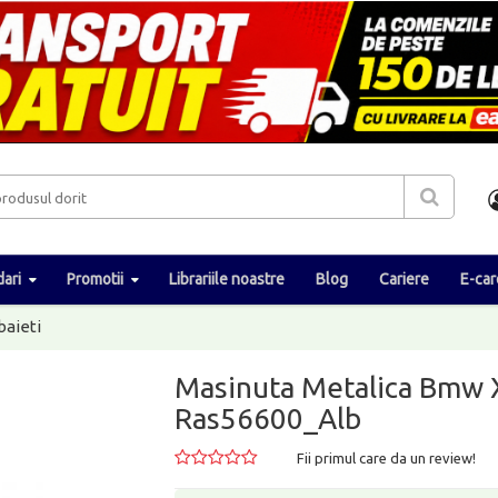
ari
Promotii
Librariile noastre
Blog
Cariere
E-car
baieti
Masinuta Metalica Bmw X
Ras56600_Alb
Fii primul care da un review!