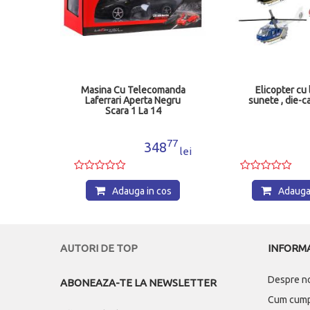
i De
Masina Cu Telecomanda
Elicopter cu 
anther
Laferrari Aperta Negru
sunete , die-c
876
Scara 1 La 14
Ras75800_Negru
99
77
8
348
lei
lei
os
Adauga in cos
Adauga 
AUTORI DE TOP
INFORMA
Despre n
ABONEAZA-TE LA NEWSLETTER
Cum cum