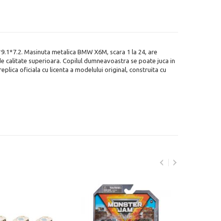
9.1*7.2. Masinuta metalica BMW X6M, scara 1 la 24, are
c de calitate superioara. Copilul dumneavoastra se poate juca in
lica oficiala cu licenta a modelului original, construita cu
Masi