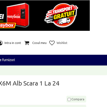
Intra in cont
Cosul meu
Wishlist
e furnizori
6M Alb Scara 1 La 24
Compara