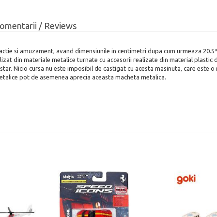
omentarii / Reviews
ractie si amuzament, avand dimensiunile in centimetri dupa cum urmeaza 20.5*
alizat din materiale metalice turnate cu accesorii realizate din material plasti
. Nicio cursa nu este imposibil de castigat cu acesta masinuta, care este o rep
e metalice pot de asemenea aprecia aceasta macheta metalica.