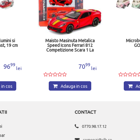
lumini si
Maisto Masinuta Metalica
Microb
ast, 19 cm
Speed Icons Ferrari 812
GO
Competizione Scara 1 La
64 MST15709
99
99
96
70
lei
lei
in cos
Adauga in cos
Ad
TII
CONTACT
oi
0770.98.17.12
par
comenzi@clb.ro