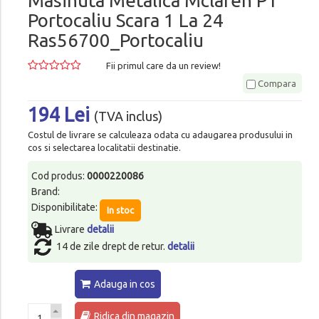
Masinuta Metalica Mclaren P1
Portocaliu Scara 1 La 24
Ras56700_Portocaliu
Fii primul care da un review!
Compara
194 Lei
(TVA inclus)
Costul de livrare se calculeaza odata cu adaugarea produsului in
cos si selectarea localitatii destinatie.
Cod produs:
0000220086
Brand:
Disponibilitate:
In stoc
Livrare
detalii
14 de zile drept de retur.
detalii
Adauga in cos
Ridica din magazin