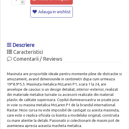
Adauga in wishlist
Descriere
Caracteristici
Comentarii / Reviews
Masinuta are proportiile ideale pentru momente pline de distractie si
amuzament, avand dimensiunile in centimetri dupa cum urmeaza
19*8.9*5.5. Masinuta metalica McLaren P1, scara 1 la 24, are
anvelope de cauciuc si un design detaliat, interior-exterior, realizat
din materiale metalice turnate cu accesorii realizate din material
plastic de calitate superioara. Copilul dumneavoastra se poate juca
in voie cu masina metalica McLaren P1 de la brandul international
Rastar. Nicio cursa nu este imposibil de castigat cu acesta masinuta,
care este o replica oficiala cu licenta a modelului original, construita
cu mare atentie la detalii. Pasionatii si colectionarii de masini pot de
asemenea aprecia aceasta macheta metalica.