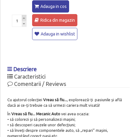
Adauga in cos
Ridica din magazin
Adauga in wishlist
Descriere
Caracteristici
Comentarii / Reviews
Cu ajutorul colecției
Vreau să fiu...
, explorează-ți pasiunile și află
dacă ai ce-ți trebuie ca să urmezi cariera mult visată!
În
Vreau să fiu... Mecanic Auto
vei avea ocazia:
• să colorezi și să personalizezi mașini;
• să descoperi cauzele unor defecțiuni;
• să înveți despre componentele auto, să „repari” mașini,
numerotând corect pașii etc.