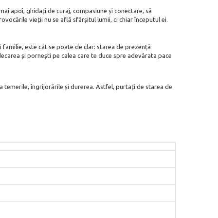
 mai apoi, ghidați de curaj, compasiune și conectare, să
cările vieții nu se află sfârșitul lumii, ci chiar începutul ei.
i familie, este cât se poate de clar: starea de prezență
indecarea și pornești pe calea care te duce spre adevărata pace
 temerile, îngrijorările și durerea. Astfel, purtați de starea de