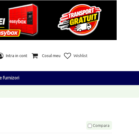
Intra in cont
Cosul meu
Wishlist
e furnizori
Compara