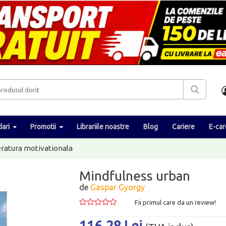
ari
Promotii
Librariile noastre
Blog
Cariere
E-car
eratura motivationala
Mindfulness urban
de
Gaspar Gyorgy
Fii primul care da un review!
116.28 Lei