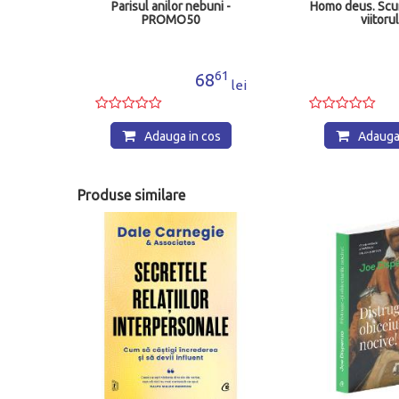
Parisul anilor nebuni -
Homo deus. Scurt
PROMO50
viitoru
61
68
lei
Adauga in cos
Adauga 
Produse similare