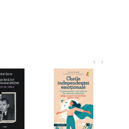
Tu esti Protagonistul!
90
39
lei
Adauga
in cos