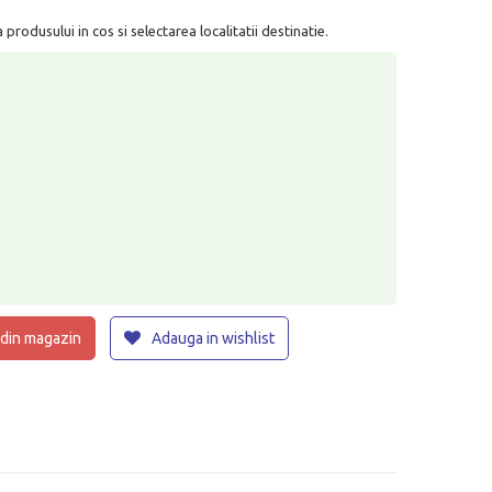
rodusului in cos si selectarea localitatii destinatie.
 din magazin
Adauga in wishlist