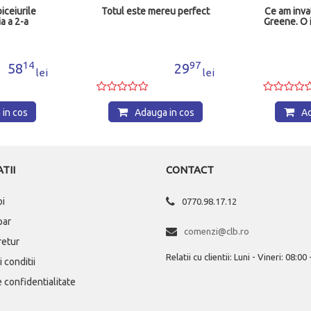
Totul este mereu perfect
Ce am invatat de la Graham
Greene. O istorie de familie
97
95
29
49
lei
lei
Adauga in cos
Adauga in cos
TII
CONTACT
oi
0770.98.17.12
par
comenzi@clb.ro
 retur
Relatii cu clientii: Luni - Vineri: 08:00
 conditii
e confidentialitate