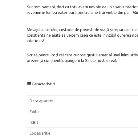
Suntem oameni, deci cu toții avem nevoie de un spațiu interior 
revenim în lumea exterioară pentru a ne trăi viețile din plin.
Min
Mesajul autorului, custode de povești de viață şi reparator de re
conștientă ne ajută să vedem ceea ce este invizibil durerea noa
interioară.
Scrisă pentru toți cei care cunosc gustul amar al unei inimi striv
prezență conștientă, ajungem la Sinele nostru real.
Caracteristici
Data aparitie
Editie
ISBN
Loc aparitie