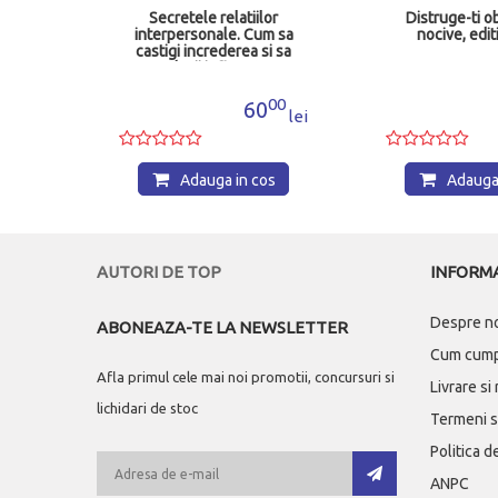
Secretele relatiilor
Distruge-ti obiceiurile
terpersonale. Cum sa
nocive, editia a 2-a
stigi increderea si sa
devii influent
00
14
60
58
lei
lei
Adauga in cos
Adauga in cos
AUTORI DE TOP
INFORMA
Despre n
ABONEAZA-TE LA NEWSLETTER
Cum cum
Afla primul cele mai noi promotii, concursuri si
Livrare si
lichidari de stoc
Termeni si
Politica d
ANPC