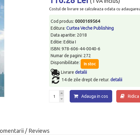
(TVA inclus)
Costul de livrare se calculeaza odata cu adaugarea p
Cod produs:
0000169564
Editura:
Curtea Veche Publishing
Data aparitie: 2018
Editie: Editia I
ISBN: 978-606-44-0040-6
Numar de pagini: 272
Disponibilitate:
In stoc
Livrare
detalii
14 de zile drept de retur.
detalii
Adauga in cos
Ridica
omentarii / Reviews