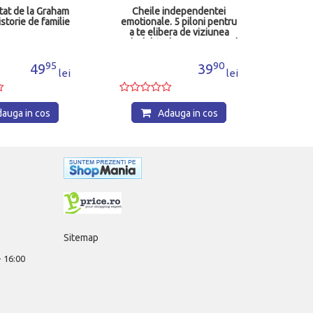
Cheile independentei
emotionale. 5 piloni pentru
a te elibera de viziunea
celorlalti. Alege ce este cel
mai bine pentru tine
90
39
lei
Adauga in cos
Sitemap
 - 16:00