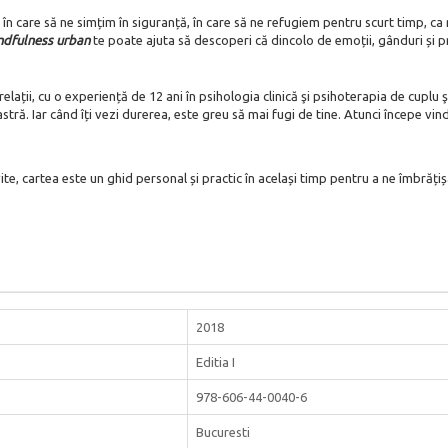
în care să ne simțim în siguranță, în care să ne refugiem pentru scurt timp, ca
dfulness urban
te poate ajuta să descoperi că dincolo de emoții, gânduri și provo
lații, cu o experiență de 12 ani în psihologia clinică şi psihoterapia de cuplu ş
stră. Iar când îți vezi durerea, este greu să mai fugi de tine. Atunci începe v
ite, cartea este un ghid personal și practic în același timp pentru a ne îmbrățișa
2018
Editia I
978-606-44-0040-6
Bucuresti