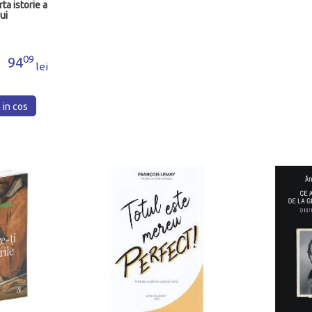
a istorie a
lui
09
94
lei
in cos