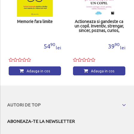
Memorie fara limite
Actioneaza si gandeste ca
un copil. Inventiv, strengar,
sincer, poznas, curios,
aventuros
90
90
54
39
lei
lei
Adauga in cos
Adauga in cos
AUTORI DE TOP
ABONEAZA-TE LA NEWSLETTER