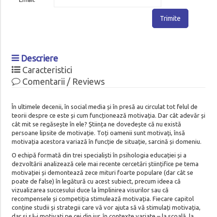
Trimite
Descriere
Caracteristici
Comentarii / Reviews
În ultimele decenii, în social media și în presă au circulat tot felul de
teorii despre ce este și cum funcționează motivația. Dar cât adevăr și
cât mit se regăsește în ele? Știința ne dovedește că nu există
persoane lipsite de motivație. Toți oamenii sunt motivați, însă
motivația acestora variază în funcție de situație, sarcină și domeniu.
O echipă formată din trei specialiști în psihologia educației și a
dezvoltării analizează cele mai recente cercetări științifice pe tema
motivației și demontează zece mituri foarte populare (dar cât se
poate de false) în legătură cu acest subiect, precum ideea că
vizualizarea succesului duce la împlinirea visurilor sau că
recompensele și competiția stimulează motivația. Fiecare capitol
conține studii și strategii care vă vor ajuta să vă stimulați motivația,
dar și să‑i motivați pe cei din jur, în contexte variate – la școală, la