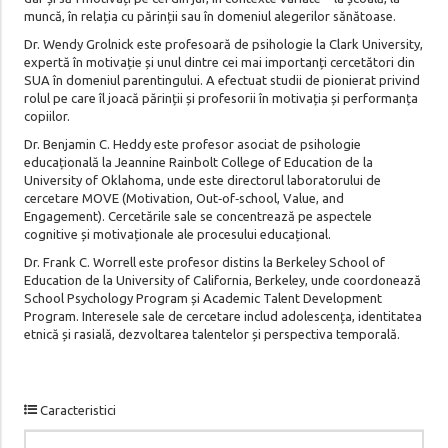
muncă, în relația cu părinții sau în domeniul alegerilor sănătoase.
Dr. Wendy Grolnick este profesoară de psihologie la Clark University,
expertă în motivație și unul dintre cei mai importanți cercetători din
SUA în domeniul parentingului. A efectuat studii de pionierat privind
rolul pe care îl joacă părinții și profesorii în motivația și performanța
copiilor.
Dr. Benjamin C. Heddy este profesor asociat de psihologie
educațională la Jeannine Rainbolt College of Education de la
University of Oklahoma, unde este directorul laboratorului de
cercetare MOVE (Motivation, Out‑of‑school, Value, and
Engagement). Cercetările sale se concentrează pe aspectele
cognitive și motivaționale ale procesului educațional.
Dr. Frank C. Worrell este profesor distins la Berkeley School of
Education de la University of California, Berkeley, unde coordonează
School Psychology Program și Academic Talent Development
Program. Interesele sale de cercetare includ adolescența, identitatea
etnică și rasială, dezvoltarea talentelor și perspectiva temporală.
Caracteristici