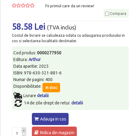
Fii primul care da un review!
Compara
58.58 Lei
(TVA inclus)
Costul de livrare se calculeaza odata cu adaugarea produsului in
cos si selectarea localitatii destinatie.
Cod produs:
0000277950
Editura:
Arthur
Data aparitie: 2025
ISBN: 978-630-321-881-6
Numar de pagini: 400
Disponibilitate:
In stoc
Livrare
detalii
14 de zile drept de retur.
detalii
Adauga in cos
Ridica din magazin