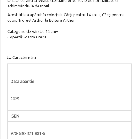
să iasă curând la iveală, ștergând orice iluzie de normalitate și
schimbându-le destinul.
Acest titlu a apărut în colecțiile Cărți pentru 14 ani +, Cărţi pentru
copii, Trofeul Arthur la Editura Arthur
Categorie de vârstă: 14 ani+
Copertă: Marta Crețu
Caracteristici
Data aparitie
2025
ISBN
978-630-321-881-6