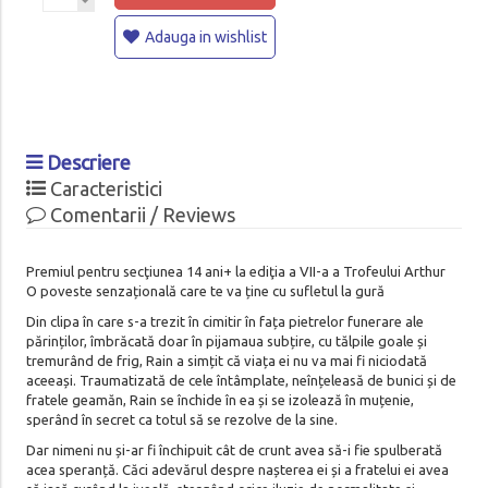
Adauga in wishlist
Descriere
Caracteristici
Comentarii / Reviews
Premiul pentru secţiunea 14 ani+ la ediţia a VII-a a Trofeului Arthur
O poveste senzațională care te va ține cu sufletul la gură
Din clipa în care s-a trezit în cimitir în fața pietrelor funerare ale
părinților, îmbrăcată doar în pijamaua subțire, cu tălpile goale și
tremurând de frig, Rain a simțit că viața ei nu va mai fi niciodată
aceeași. Traumatizată de cele întâmplate, neînțeleasă de bunici și de
fratele geamăn, Rain se închide în ea și se izolează în muțenie,
sperând în secret ca totul să se rezolve de la sine.
Dar nimeni nu și-ar fi închipuit cât de crunt avea să-i fie spulberată
acea speranță. Căci adevărul despre nașterea ei și a fratelui ei avea