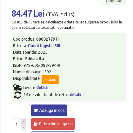
Compara
84.47 Lei
(TVA inclus)
Costul de livrare se calculeaza odata cu adaugarea produsului in
cos si selectarea localitatii destinatie.
Cod produs:
0000277971
Editura:
Corint logistic SRL
Data aparitie: 2025
Editie: Editia a II a
ISBN: 978-606-088-894-9
Numar de pagini: 592
Disponibilitate:
In stoc
Livrare
detalii
14 de zile drept de retur.
detalii
Adauga in cos
Ridica din magazin