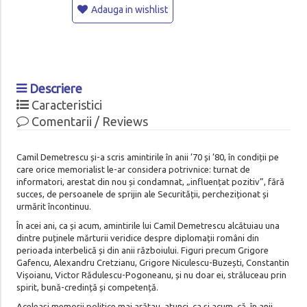
Adauga in wishlist
Descriere
Caracteristici
Comentarii / Reviews
Camil Demetrescu și-a scris amintirile în anii ’70 și ’80, în condiții pe
care orice memorialist le-ar considera potrivnice: turnat de
informatori, arestat din nou și condamnat, „influențat pozitiv”, fără
succes, de persoanele de sprijin ale Securității, percheziționat și
urmărit încontinuu.
În acei ani, ca și acum, amintirile lui Camil Demetrescu alcătuiau una
dintre puținele mărturii veridice despre diplomații români din
perioada interbelică și din anii războiului. Figuri precum Grigore
Gafencu, Alexandru Cretzianu, Grigore Niculescu-Buzești, Constantin
Vișoianu, Victor Rădulescu-Pogoneanu, și nu doar ei, străluceau prin
spirit, bună-credință și competență.
Aceleași memorii politice mai arătau, atunci, ca și acum, că, în anii