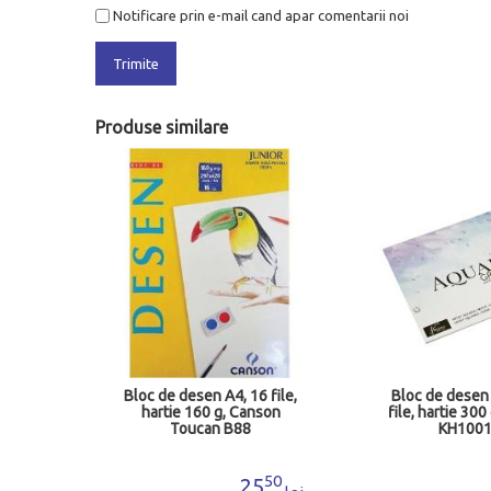
Notificare prin e-mail cand apar comentarii noi
Trimite
Produse similare
3, 55
Bloc de desen A4, 16 file,
Bloc de desen
110 g,
hartie 160 g, Canson
file, hartie 300
 Daco
Toucan B88
KH100
88
50
2
25