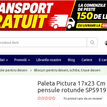
ari
Promotii
Librariile noastre
Blog
Cariere
E-car
ole pentru desen
Blocuri pentru desen, schite, truse desen
Paleta Pictura 17x23 Cm 
pensule rotunde SP5919
Fii primul care da un review!