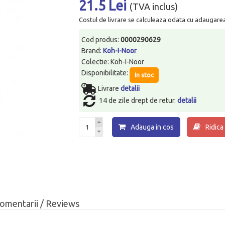
21.5 Lei
(TVA inclus)
Costul de livrare se calculeaza odata cu adaugarea p
Cod produs:
0000290629
Brand:
Koh-I-Noor
Colectie: Koh-I-Noor
Disponibilitate:
In stoc
Livrare
detalii
14 de zile drept de retur.
detalii
Adauga in cos
Ridica
omentarii / Reviews