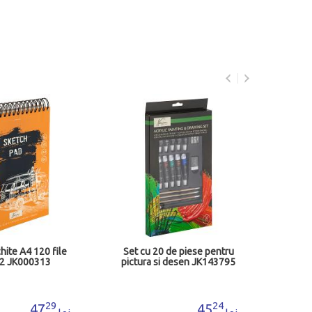
Set sc
caie
hite A4 120 file
Set cu 20 de piese pentru
2 JK000313
pictura si desen JK143795
29
24
47
45