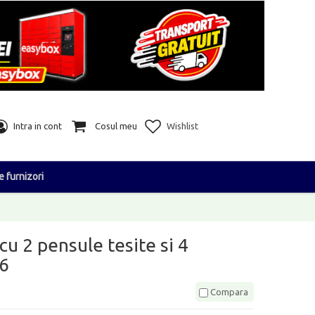
Intra in cont
Cosul meu
Wishlist
e furnizori
cu 2 pensule tesite si 4
6
Compara