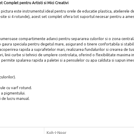
t Complet pentru Artisti si Mici Creativi
u pictura este instrumentul ideal pentru orele de educatie plastica, atelierel
tesite si 4 rotunde), acest set complet ofera tot suportul necesar pentru a amest
meroase compartimente adanci pentru separarea culorilor si o zona centrala
gaura speciala pentru degetul mare, asigurand o tinere confortabila si stabila 
 acoperirea rapida a suprafetelor mari, realizarea fundalurilor si crearea de tu
ri, linii curbe si tehnici de umplere controlata, oferind o flexibilitate maxima i
e permite spalarea rapida a paletei si a pensulelor cu apa calduta si sapun imed
ulorilor).
sule cu varf rotund.
a a pigmentului.
ti de lucru manual.
Koh-I-Noor