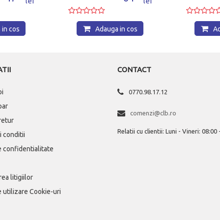
lei
lei
in cos
Adauga in cos
Ad
TII
CONTACT
oi
0770.98.17.12
par
comenzi@clb.ro
 retur
Relatii cu clientii: Luni - Vineri: 08:00
 conditii
e confidentialitate
ea litigiilor
e utilizare Cookie-uri