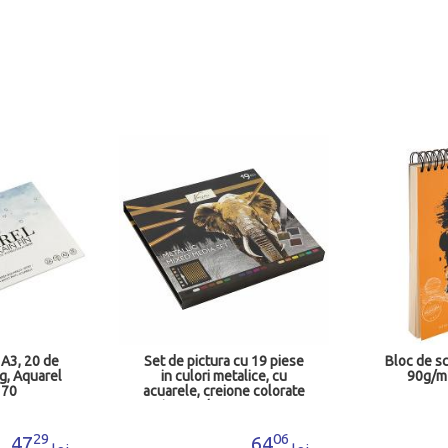
 A3, 20 de
Set de pictura cu 19 piese
Bloc de sc
 g, Aquarel
in culori metalice, cu
90g/m
170
acuarele, creione colorate
si pensula cu rezervor
JK000218
29
06
47
64