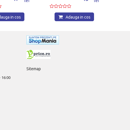
lei
lei
auga in cos
Adauga in cos
Sitemap
 - 16:00