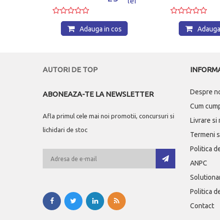
lei
lei
Adauga in cos
Adauga 
AUTORI DE TOP
INFORMA
Despre n
ABONEAZA-TE LA NEWSLETTER
Cum cum
Afla primul cele mai noi promotii, concursuri si
Livrare si
lichidari de stoc
Termeni si
Politica d
ANPC
Solutionar
Politica d
Contact