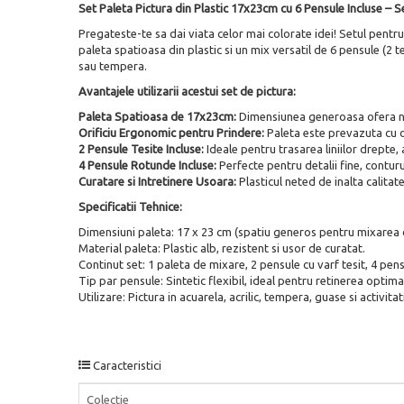
Set Paleta Pictura din Plastic 17x23cm cu 6 Pensule Incluse – Se
Pregateste-te sa dai viata celor mai colorate idei! Setul pentr
paleta spatioasa din plastic si un mix versatil de 6 pensule (2 
sau tempera.
Avantajele utilizarii acestui set de pictura:
Paleta Spatioasa de 17x23cm:
Dimensiunea generoasa ofera nu
Orificiu Ergonomic pentru Prindere:
Paleta este prevazuta cu o 
2 Pensule Tesite Incluse:
Ideale pentru trasarea liniilor drepte,
4 Pensule Rotunde Incluse:
Perfecte pentru detalii fine, conturu
Curatare si Intretinere Usoara:
Plasticul neted de inalta calitat
Specificatii Tehnice:
Dimensiuni paleta: 17 x 23 cm (spatiu generos pentru mixarea c
Material paleta: Plastic alb, rezistent si usor de curatat.
Continut set: 1 paleta de mixare, 2 pensule cu varf tesit, 4 pen
Tip par pensule: Sintetic flexibil, ideal pentru retinerea optim
Utilizare: Pictura in acuarela, acrilic, tempera, guase si activita
Caracteristici
Colectie