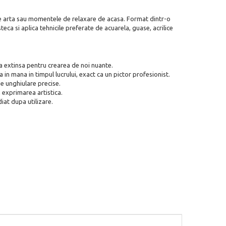
e de arta sau momentele de relaxare de acasa. Format dintr-o
eca si aplica tehnicile preferate de acuarela, guase, acrilice
 extinsa pentru crearea de noi nuante.
in mana in timpul lucrului, exact ca un pictor profesionist.
se unghiulare precise.
n exprimarea artistica.
iat dupa utilizare.