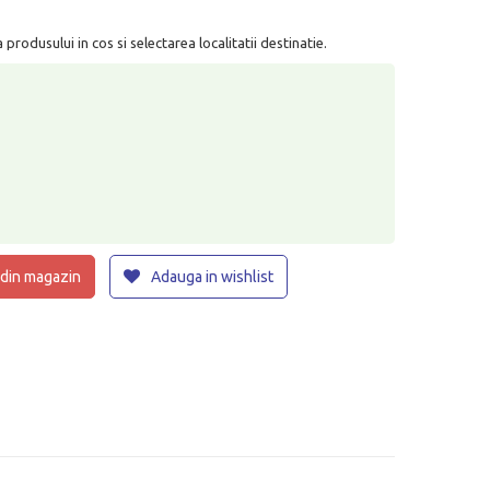
rodusului in cos si selectarea localitatii destinatie.
 din magazin
Adauga in wishlist