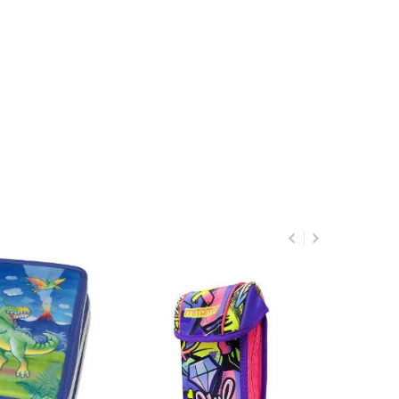
Penar echipat, cu 3
compartimente, Daco
Pe3019E
50
123
lei