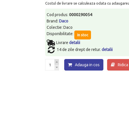
Costul de livrare se calculeaza odata cu adaugarea p
Cod produs:
0000290054
Brand:
Daco
Colectie: Daco
Disponibilitate:
In stoc
Livrare
detalii
14 de zile drept de retur.
detalii
Adauga in cos
Ridica