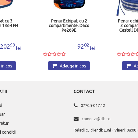
ipat, cu 2
Penar echipat cu 44 piese,
Pena
ente, Daco
3 compartimente Faber-
Upsid
269E
Castell Dinozaur 573041
imper
02
99
92
179
lei
lei
ga in cos
Adauga in cos
TII
CONTACT
oi
0770.98.17.12
par
comenzi@clb.ro
 retur
Relatii cu clientii: Luni - Vineri: 08:00
 conditii