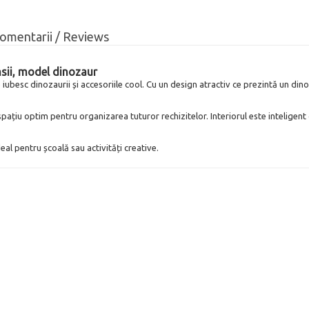
omentarii / Reviews
nsii, model dinozaur
e iubesc dinozaurii și accesoriile cool. Cu un design atractiv ce prezintă un di
spațiu optim pentru organizarea tuturor rechizitelor. Interiorul este inteligen
deal pentru școală sau activități creative.