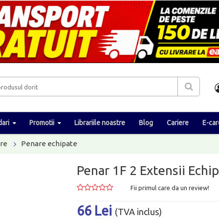
ari
Promotii
Librariile noastre
Blog
Cariere
E-car
re
Penare echipate
Penar 1F 2 Extensii Ech
Fii primul care da un review!
66 Lei
(TVA inclus)