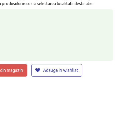
rodusului in cos si selectarea localitatii destinatie.
 din magazin
Adauga in wishlist