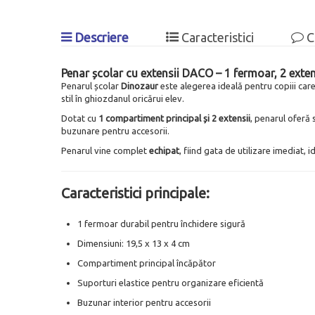
Descriere
Caracteristici
C
Penar școlar cu extensii DACO – 1 fermoar, 2 exte
Penarul școlar
Dinozaur
este alegerea ideală pentru copiii car
stil în ghiozdanul oricărui elev.
Dotat cu
1 compartiment principal și 2 extensii
, penarul oferă 
buzunare pentru accesorii.
Penarul vine complet
echipat
, fiind gata de utilizare imediat, i
Caracteristici principale:
1 fermoar durabil pentru închidere sigură
Dimensiuni: 19,5 x 13 x 4 cm
Compartiment principal încăpător
Suporturi elastice pentru organizare eficientă
Buzunar interior pentru accesorii