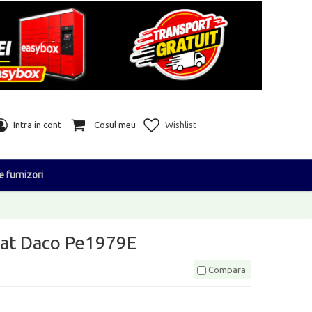
Intra in cont
Cosul meu
Wishlist
e furnizori
ipat Daco Pe1979E
Compara