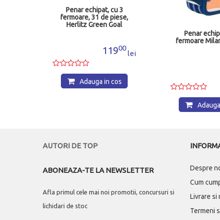
 cu 3
 piese,
 Goal
Penar echipat cu 3
Penar Ech
fermoare Milan 1364 FN
compartim
00
Pe
19
lei
99
202
lei
 cos
Adauga in cos
Adau
AUTORI DE TOP
INFORMA
Despre n
ABONEAZA-TE LA NEWSLETTER
Cum cum
Afla primul cele mai noi promotii, concursuri si
Livrare si
lichidari de stoc
Termeni si