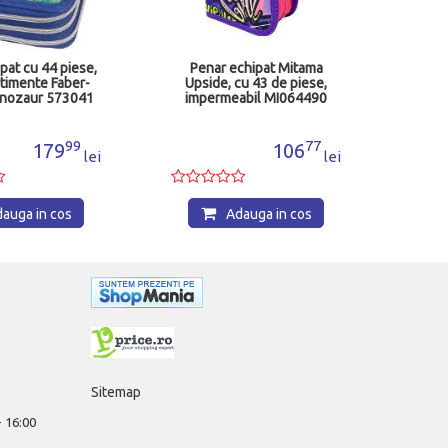
Adauga in cos
r echipat Mitama
e, cu 43 de piese,
f
meabil MI064490
77
106
lei
Adauga in cos
Sitemap
 - 16:00