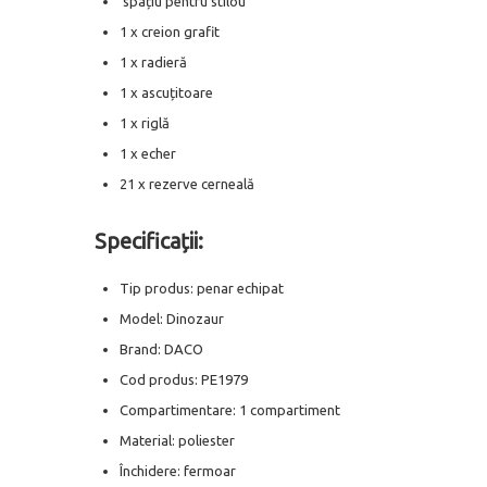
spațiu pentru stilou
1 x creion grafit
1 x radieră
1 x ascuțitoare
1 x riglă
1 x echer
21 x rezerve cerneală
Specificații:
Tip produs: penar echipat
Model: Dinozaur
Brand: DACO
Cod produs: PE1979
Compartimentare: 1 compartiment
Material: poliester
Închidere: fermoar