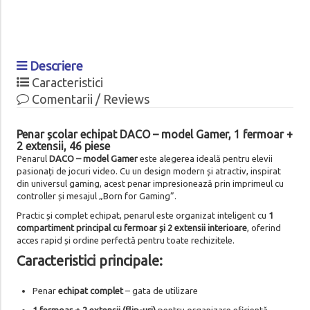
Descriere
Caracteristici
Comentarii / Reviews
Penar școlar echipat DACO – model Gamer, 1 fermoar +
2 extensii, 46 piese
Penarul
DACO – model Gamer
este alegerea ideală pentru elevii
pasionați de jocuri video. Cu un design modern și atractiv, inspirat
din universul gaming, acest penar impresionează prin imprimeul cu
controller și mesajul „Born for Gaming”.
Practic și complet echipat, penarul este organizat inteligent cu
1
compartiment principal cu fermoar și 2 extensii interioare
, oferind
acces rapid și ordine perfectă pentru toate rechizitele.
Caracteristici principale:
Penar
echipat complet
– gata de utilizare
1 fermoar + 2 extensii (flip-uri)
pentru organizare eficientă