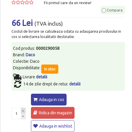
Fii primul care da un review!
Compara
66 Lei
(TVA inclus)
Costul de livrare se calculeaza odata cu adaugarea produsului in
cos si selectarea localitatii destinatie.
Cod produs:
0000290058
Brand:
Daco
Colectie: Daco
Disponibilitate:
In stoc
Livrare
detalii
14 de zile drept de retur.
detalii
Adauga in cos
Ridica din magazin
Adauga in wishlist