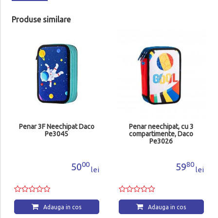
Produse similare
Penar 3F Neechipat Daco
Penar neechipat, cu 3
Pe3045
compartimente, Daco
Pe3026
00
80
50
59
lei
lei
Adauga in cos
Adauga in cos