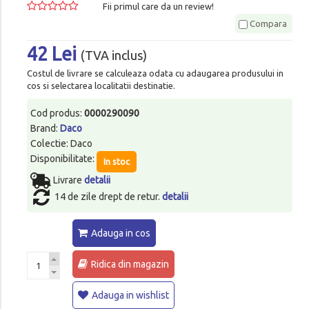
Fii primul care da un review!
Compara
42 Lei
(TVA inclus)
Costul de livrare se calculeaza odata cu adaugarea produsului in
cos si selectarea localitatii destinatie.
Cod produs:
0000290090
Brand:
Daco
Colectie: Daco
Disponibilitate:
In stoc
Livrare
detalii
14 de zile drept de retur.
detalii
Adauga in cos
Ridica din magazin
Adauga in wishlist