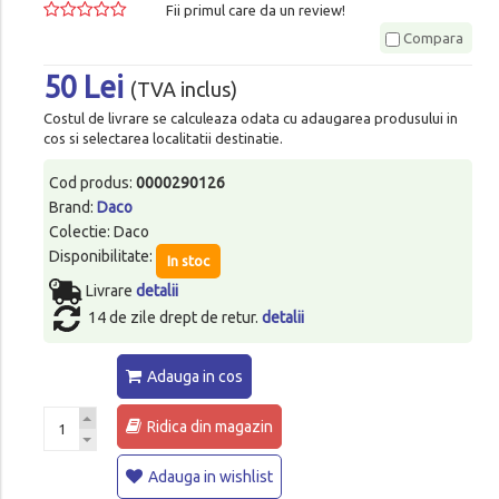
Fii primul care da un review!
Compara
50 Lei
(TVA inclus)
Costul de livrare se calculeaza odata cu adaugarea produsului in
cos si selectarea localitatii destinatie.
Cod produs:
0000290126
Brand:
Daco
Colectie: Daco
Disponibilitate:
In stoc
Livrare
detalii
14 de zile drept de retur.
detalii
Adauga in cos
Ridica din magazin
Adauga in wishlist