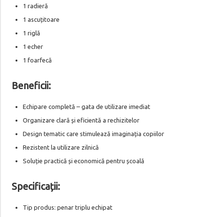
1 radieră
1 ascuțitoare
1 riglă
1 echer
1 foarfecă
Beneficii:
Echipare completă – gata de utilizare imediat
Organizare clară și eficientă a rechizitelor
Design tematic care stimulează imaginația copiilor
Rezistent la utilizare zilnică
Soluție practică și economică pentru școală
Specificații:
Tip produs: penar triplu echipat