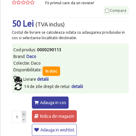
Fii primul care da un review!
Compara
50 Lei
(TVA inclus)
Costul de livrare se calculeaza odata cu adaugarea produsului in
cos si selectarea localitatii destinatie.
Cod produs:
0000290113
Brand:
Daco
Colectie: Daco
Disponibilitate:
In stoc
Livrare
detalii
14 de zile drept de retur.
detalii
Adauga in cos
Ridica din magazin
Adauga in wishlist