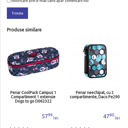
Notificare prin e-mail cand apar comentarii noi
Trimite
Produse similare
Penar CoolPack Campus 1
Penar neechipat, cu 2
Compartiment 1 extensie
compartimente, Daco Pe290
Dogs to go D062322
99
80
57
47
lei
lei