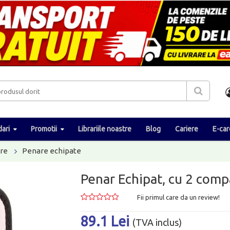
ari
Promotii
Librariile noastre
Blog
Cariere
E-car
re
Penare echipate
Penar Echipat, cu 2 com
Fii primul care da un review!
89.1 Lei
(TVA inclus)