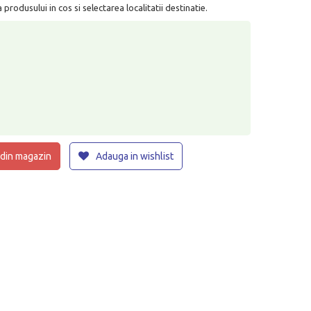
rodusului in cos si selectarea localitatii destinatie.
 din magazin
Adauga in wishlist