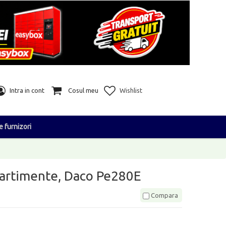
Intra in cont
Cosul meu
Wishlist
e furnizori
partimente, Daco Pe280E
Compara