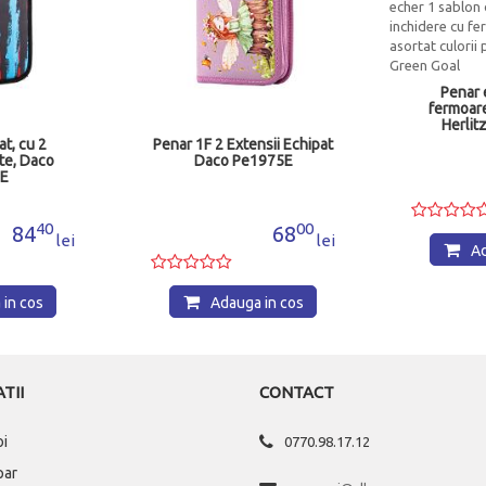
Penar 
fermoare
Herlit
t, cu 2
Penar 1F 2 Extensii Echipat
te, Daco
Daco Pe1975E
E
40
00
84
68
lei
lei
Ad
in cos
Adauga in cos
TII
CONTACT
oi
0770.98.17.12
par