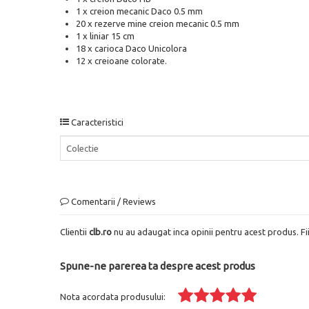
1 x creion mecanic Daco 0.5 mm
20 x rezerve mine creion mecanic 0.5 mm
1 x liniar 15 cm
18 x carioca Daco Unicolora
12 x creioane colorate.
Caracteristici
Colectie
Comentarii / Reviews
Clientii
clb.ro
nu au adaugat inca opinii pentru acest produs. Fi
Spune-ne parerea ta despre acest produs
Nota acordata produsului: