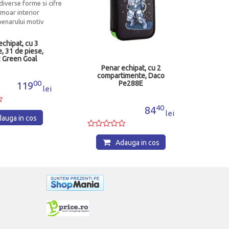
echipat, cu 3
, 31 de piese,
z Green Goal
Penar echipat, cu 2
compartimente, Daco
00
Pe288E
119
lei
40
84
lei
auga in cos
Adauga in cos