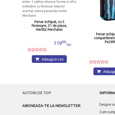
Penar echipat, cu 3
fermoare, 31 de piese,
Herlitz Mechanic
Daco
Penar echipa
compartimen
00
Pe289
119
lei
00
1
lei
Adauga in cos
os
Adauga 
AUTORI DE TOP
INFORMA
Despre n
ABONEAZA-TE LA NEWSLETTER
Cum cum