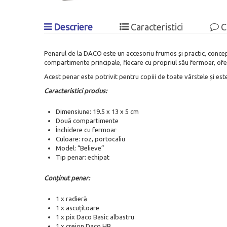
Descriere
Caracteristici
C
Penarul de la DACO este un accesoriu frumos și practic, concepu
compartimente principale, fiecare cu propriul său fermoar, ofer
Acest penar este potrivit pentru copiii de toate vârstele și este
Caracteristici produs:
Dimensiune: 19.5 x 13 x 5 cm
Două compartimente
Închidere cu fermoar
Culoare: roz, portocaliu
Model: “Believe”
Tip penar: echipat
Conținut penar:
1 x radieră
1 x ascuțitoare
1 x pix Daco Basic albastru
1 x creion Daco HB