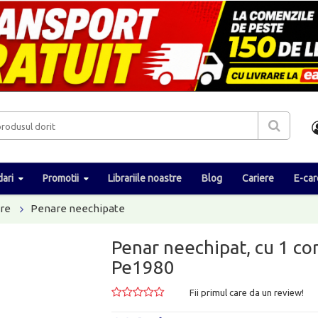
ari
Promotii
Librariile noastre
Blog
Cariere
E-car
re
Penare neechipate
Penar neechipat, cu 1 co
Pe1980
Fii primul care da un review!