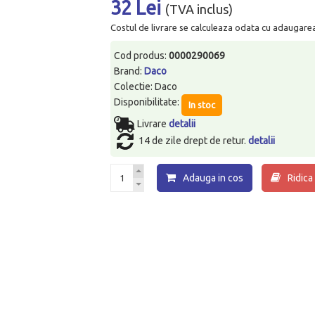
32 Lei
(TVA inclus)
Costul de livrare se calculeaza odata cu adaugarea p
Cod produs:
0000290069
Brand:
Daco
Colectie: Daco
Disponibilitate:
In stoc
Livrare
detalii
14 de zile drept de retur.
detalii
Adauga in cos
Ridica