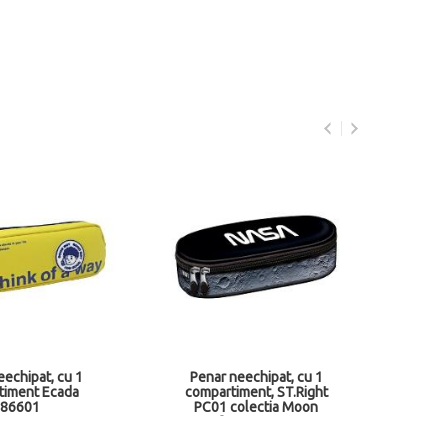
Pe
com
Cam
eechipat, cu 1
Penar neechipat, cu 1
timent Ecada
compartiment, ST.Right
86601
PC01 colectia Moon
Surface MJ265910