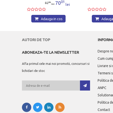
50
01
5
70
36
82
lei
lei
lei
os
Adauga in cos
Adauga 
AUTORI DE TOP
INFORMA
Despre n
ABONEAZA-TE LA NEWSLETTER
Cum cum
Afla primul cele mai noi promotii, concursuri si
Livrare si
lichidari de stoc
Termeni si
Politica d
ANPC
Solutionar
Politica d
Contact