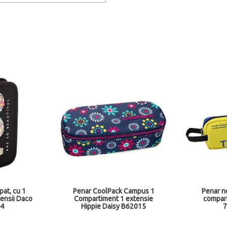
at, cu 1
Penar CoolPack Campus 1
Penar n
tensii Daco
Compartiment 1 extensie
compar
4
Hippie Daisy B62015
7