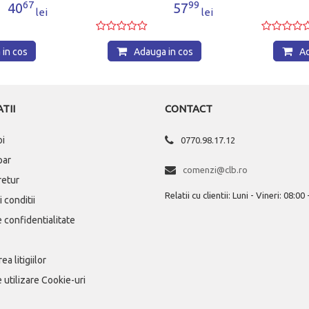
67
99
40
57
lei
lei
in cos
Adauga in cos
Ad
TII
CONTACT
oi
0770.98.17.12
par
comenzi@clb.ro
 retur
Relatii cu clientii: Luni - Vineri: 08:00
 conditii
e confidentialitate
ea litigiilor
e utilizare Cookie-uri