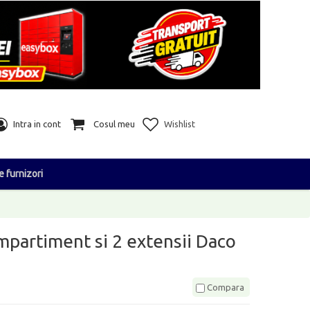
Intra in cont
Cosul meu
Wishlist
e furnizori
mpartiment si 2 extensii Daco
Compara