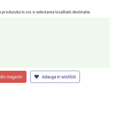
rodusului in cos si selectarea localitatii destinatie.
 din magazin
Adauga in wishlist