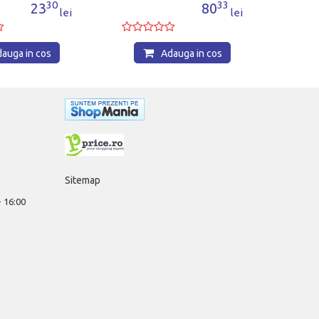
30
33
23
80
lei
lei
auga in cos
Adauga in cos
Sitemap
 - 16:00