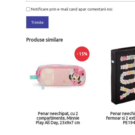
Notificare prin e-mail cand apar comentarii noi
Trimite
Produse similare
- 15%
tric
Penar neechipat, cu 2
Penar neechip
/verde
compartimente, Minnie
fermoar si 2 ex
Play All Day, 23x9x7 cm
PE194