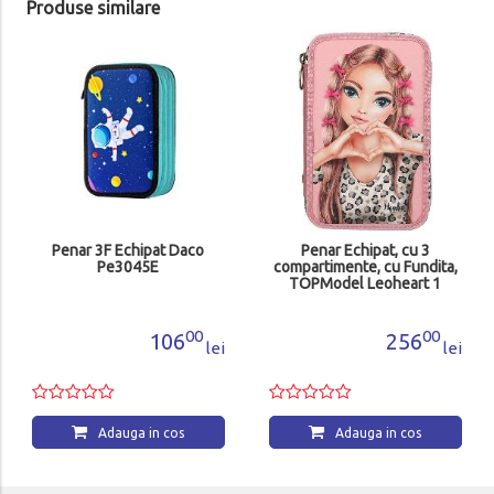
Produse similare
Penar 3F Echipat Daco
Penar Echipat, cu 3
Pe3045E
compartimente, cu Fundita,
TOPModel Leoheart 1
13640
00
00
106
256
lei
lei
Adauga in cos
Adauga in cos