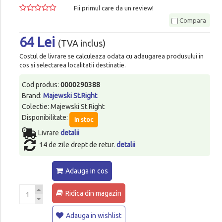
Fii primul care da un review!
Compara
64 Lei
(TVA inclus)
Costul de livrare se calculeaza odata cu adaugarea produsului in
cos si selectarea localitatii destinatie.
Cod produs:
0000290388
Brand:
Majewski St.Right
Colectie: Majewski St.Right
Disponibilitate:
In stoc
Livrare
detalii
14 de zile drept de retur.
detalii
Adauga in cos
Ridica din magazin
Adauga in wishlist