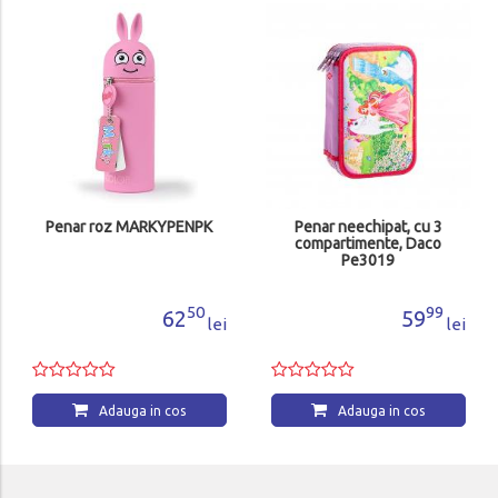
Penar roz MARKYPENPK
Penar neechipat, cu 3
compartimente, Daco
Pe3019
50
99
62
59
lei
lei
Adauga in cos
Adauga in cos