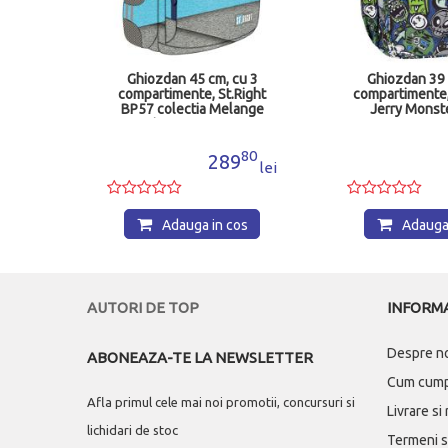
u 3
Ghiozdan 39 cm, cu 3
Rucsac cu 3 co
Right
compartimente, CoolPack
Lisabona Bun
ange
Jerry Monster Team
MR194
94
80
16
9
252
lei
lei
os
Adauga in cos
Adauga 
AUTORI DE TOP
INFORMA
Despre n
ABONEAZA-TE LA NEWSLETTER
Cum cum
Afla primul cele mai noi promotii, concursuri si
Livrare si
lichidari de stoc
Termeni si