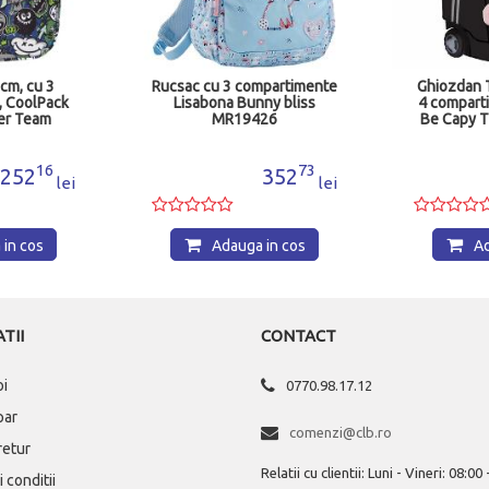
mpartimente
Ghiozdan Troller 44 cm, cu
Ghiozda
ny bliss
4 compartimente, ST.Right
26
Be Capy TB01 MJ300776
73
00
352
535
lei
lei
in cos
Adauga in cos
Ad
TII
CONTACT
oi
0770.98.17.12
par
comenzi@clb.ro
 retur
Relatii cu clientii: Luni - Vineri: 08:00
 conditii