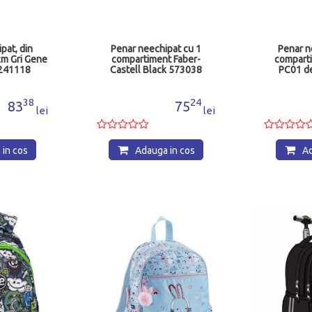
pat cu 1
Penar neechipat cu 1
Penar 3F 
t Faber-
compartiment ST.Right
P
k 573038
PC01 design planete
MJ683909
24
27
75
76
lei
lei
in cos
Adauga in cos
Ad