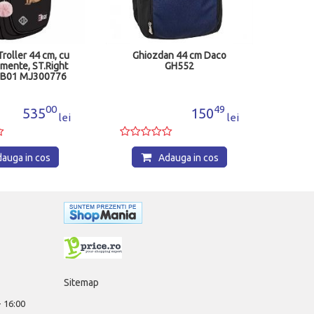
Adauga in cos
n 44 cm Daco
GH552
49
150
lei
auga in cos
Sitemap
 - 16:00