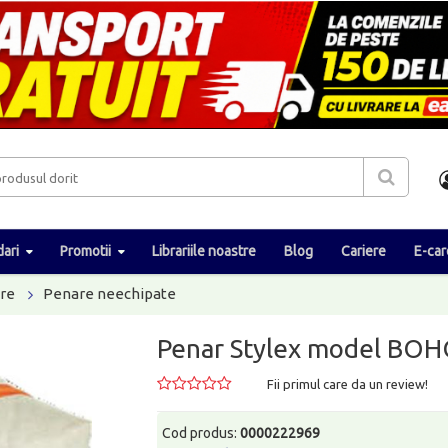
ari
Promotii
Librariile noastre
Blog
Cariere
E-car
re
Penare neechipate
Penar Stylex model BO
Fii primul care da un review!
Cod produs:
0000222969