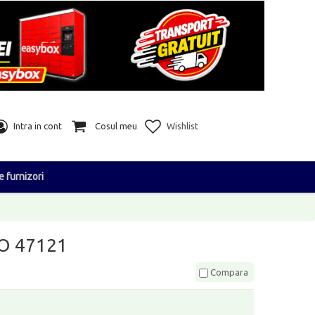
Intra in cont
Cosul meu
Wishlist
e furnizori
HO 47121
Compara