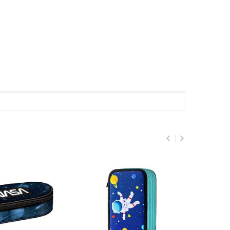
Penar neechipat, magnetic,
- 20%
Gorjuss Dancing On Air
472GJ10
40
48
50
60
lei
lei