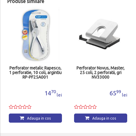
Produse similare
Perforator metalic Rapesco,
Perforator Novus, Master,
1 perforatie, 10 coli, argintiu
25 coli, 2 perforatii, gri
RP-PF25A001
NV33000
70
99
14
65
lei
lei
Adauga in cos
Adauga in cos