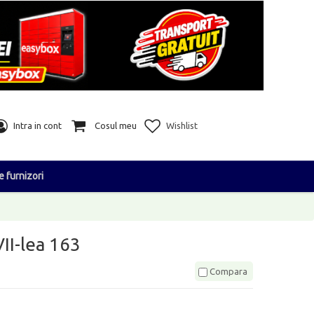
Intra in cont
Cosul meu
Wishlist
e furnizori
VII-lea 163
Compara