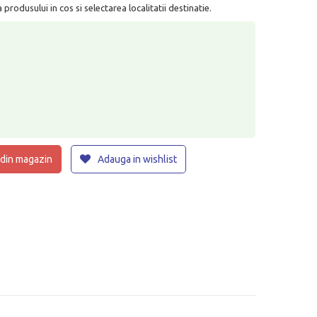
rodusului in cos si selectarea localitatii destinatie.
 din magazin
Adauga in wishlist