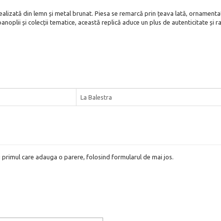
 realizată din lemn și metal brunat. Piesa se remarcă prin țeava lată, ornamenta
oplii și colecții tematice, această replică aduce un plus de autenticitate și r
La Balestra
i primul care adauga o parere, folosind formularul de mai jos.