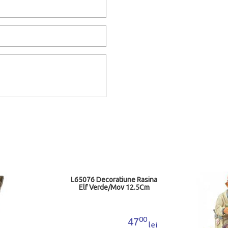
L65076 Decoratiune Rasina
Elf Verde/Mov 12.5Cm
00
47
lei