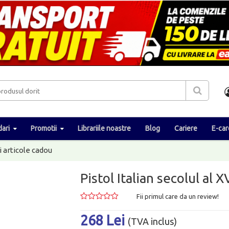
ari
Promotii
Librariile noastre
Blog
Cariere
E-car
i articole cadou
Pistol Italian secolul al X
Fii primul care da un review!
268 Lei
(TVA inclus)