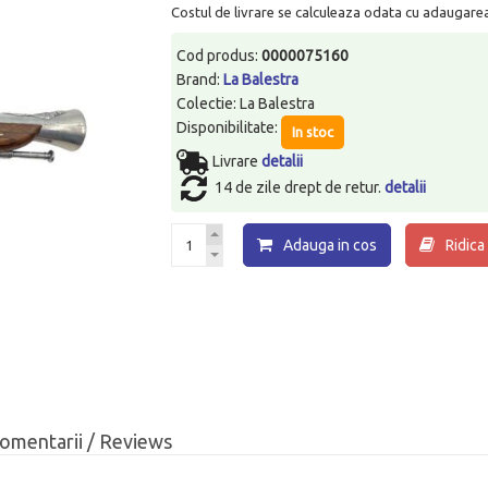
Costul de livrare se calculeaza odata cu adaugarea p
Cod produs:
0000075160
Brand:
La Balestra
Colectie: La Balestra
Disponibilitate:
In stoc
Livrare
detalii
14 de zile drept de retur.
detalii
Adauga in cos
Ridica
omentarii / Reviews