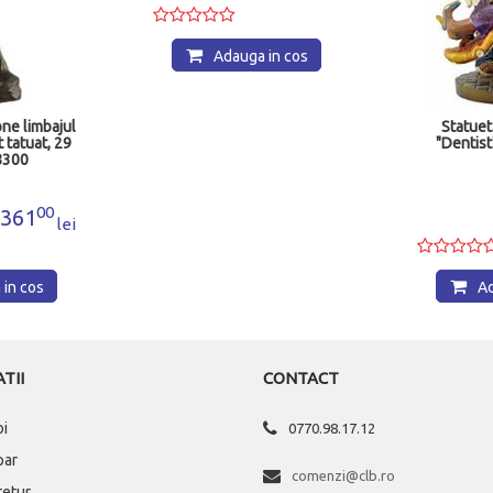
Adauga in cos
ne limbajul
Statuet
t tatuat, 29
"Dentis
8300
00
361
lei
in cos
Ad
TII
CONTACT
oi
0770.98.17.12
par
comenzi@clb.ro
 retur