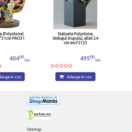
a (Polystone)
Statueta Polystone,
t"21cm PRO31
limbajul trupului, atlet 24
cm wu75123
00
00
404
495
lei
lei
auga in cos
Adauga in cos
Sitemap