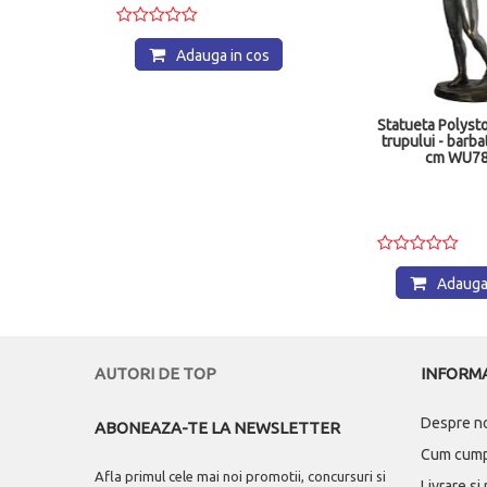
Adauga in cos
rge
Statueta Polysto
l XVII
trupului - barba
cm WU7
00
7
lei
os
Adauga 
AUTORI DE TOP
INFORMA
Despre n
ABONEAZA-TE LA NEWSLETTER
Cum cum
Afla primul cele mai noi promotii, concursuri si
Livrare si