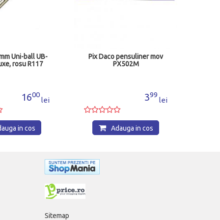
 mm Uni-ball UB-
Pix Daco pensuliner mov
xe, rosu R117
PX502M
00
99
16
3
lei
lei
auga in cos
Adauga in cos
Sitemap