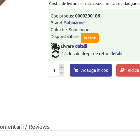
Costul de livrare se calculeaza odata cu adaugarea p
Cod produs:
0000290186
Brand:
Submarine
Colectie: Submarine
Disponibilitate:
In stoc
Livrare
detalii
14 de zile drept de retur.
detalii
Adauga in cos
Ridica
omentarii / Reviews