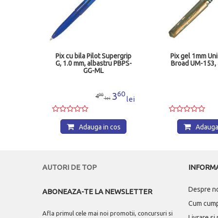
.7 mm,
Pix cu bila Pilot Supergrip
Pix gel 1mm Uni
 PBL-
G, 1.0 mm, albastru PBPS-
Broad UM-153, 
GG-ML
00
60
9
3
00
4
lei
lei
lei
os
Adauga in cos
Adauga 
AUTORI DE TOP
INFORMA
Despre n
ABONEAZA-TE LA NEWSLETTER
Cum cum
Afla primul cele mai noi promotii, concursuri si
Livrare si