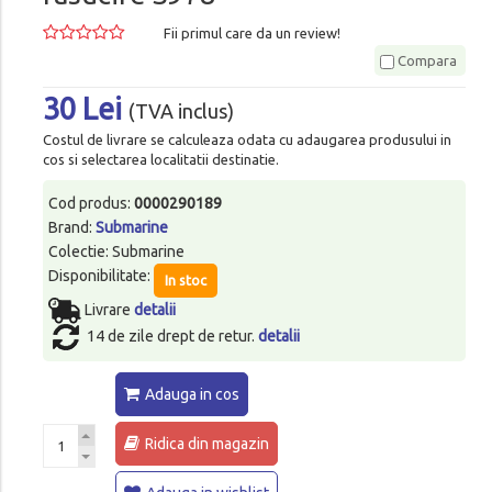
Fii primul care da un review!
Compara
30 Lei
(TVA inclus)
Costul de livrare se calculeaza odata cu adaugarea produsului in
cos si selectarea localitatii destinatie.
Cod produs:
0000290189
Brand:
Submarine
Colectie: Submarine
Disponibilitate:
In stoc
Livrare
detalii
14 de zile drept de retur.
detalii
Adauga in cos
Ridica din magazin