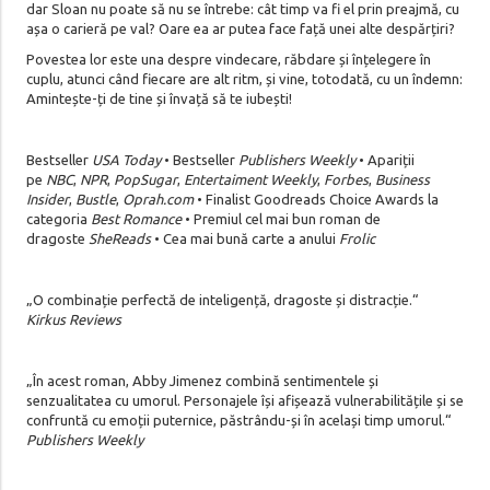
dar Sloan nu poate să nu se întrebe: cât timp va fi el prin preajmă, cu
așa o carieră pe val? Oare ea ar putea face față unei alte despărțiri?
Povestea lor este una despre vindecare, răbdare și înțelegere în
cuplu, atunci când fiecare are alt ritm, și vine, totodată, cu un îndemn:
Amintește-ți de tine și învață să te iubești!
Bestseller
USA Today
• Bestseller
Publishers Weekly
• Apariții
pe
NBC
,
NPR
,
PopSugar
,
Entertaiment Weekly
,
Forbes
,
Business
Insider
,
Bustle
,
Oprah.com
• Finalist Goodreads Choice Awards la
categoria
Best Romance
• Premiul cel mai bun roman de
dragoste
SheReads
• Cea mai bună carte a anului
Frolic
„O combinație perfectă de inteligență, dragoste și distracție.“
Kirkus Reviews
„În acest roman, Abby Jimenez combină sentimentele și
senzualitatea cu umorul. Personajele își afișează vulnerabilitățile și se
confruntă cu emoții puternice, păstrându-și în același timp umorul.“
Publishers Weekly