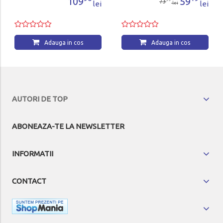
09
59
73
lei
lei
lei
 cos
Adauga in cos
AUTORI DE TOP
ABONEAZA-TE LA NEWSLETTER
INFORMATII
CONTACT