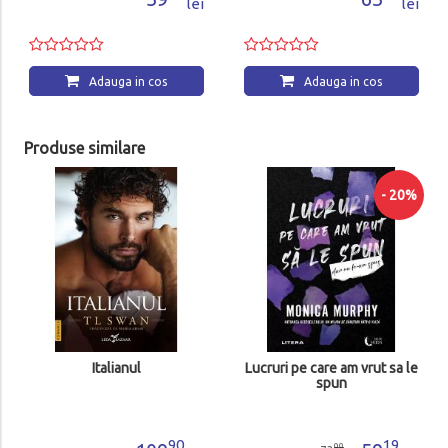
lei
lei
Adauga in cos
Produse similare
Asher volumul II
- 20%
75
52
lei
Adauga in cos
Lucruri pe care am vrut sa le
spun
90
19
99