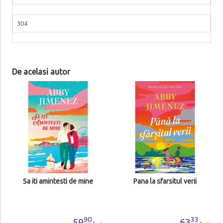
304
De acelasi autor
Al tau pentru totdeauna
33
63
lei
Adauga in cos
Pana la sfarsitul verii
33
63