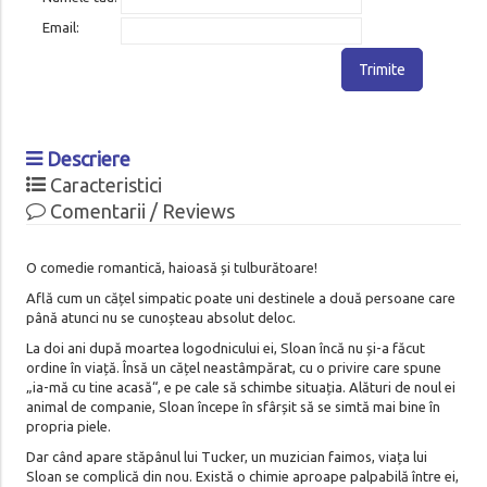
Email:
Trimite
Descriere
Caracteristici
Comentarii / Reviews
O comedie romantică, haioasă și tulburătoare!
Află cum un cățel simpatic poate uni destinele a două persoane care
până atunci nu se cunoșteau absolut deloc.
La doi ani după moartea logodnicului ei, Sloan încă nu și-a făcut
ordine în viață. Însă un cățel neastâmpărat, cu o privire care spune
„ia-mă cu tine acasă“, e pe cale să schimbe situația. Alături de noul ei
animal de companie, Sloan începe în sfârșit să se simtă mai bine în
propria piele.
Dar când apare stăpânul lui Tucker, un muzician faimos, viața lui
Sloan se complică din nou. Există o chimie aproape palpabilă între ei,