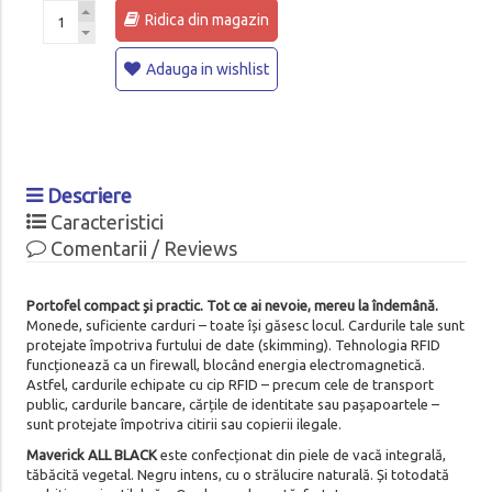
Ridica din magazin
Adauga in wishlist
Descriere
Caracteristici
Comentarii / Reviews
Portofel compact și practic. Tot ce ai nevoie, mereu la îndemână.
Monede, suficiente carduri – toate își găsesc locul. Cardurile tale sunt
protejate împotriva furtului de date (skimming). Tehnologia RFID
funcționează ca un firewall, blocând energia electromagnetică.
Astfel, cardurile echipate cu cip RFID – precum cele de transport
public, cardurile bancare, cărțile de identitate sau pașapoartele –
sunt protejate împotriva citirii sau copierii ilegale.
Maverick ALL BLACK
este confecționat din piele de vacă integrală,
tăbăcită vegetal. Negru intens, cu o strălucire naturală. Și totodată