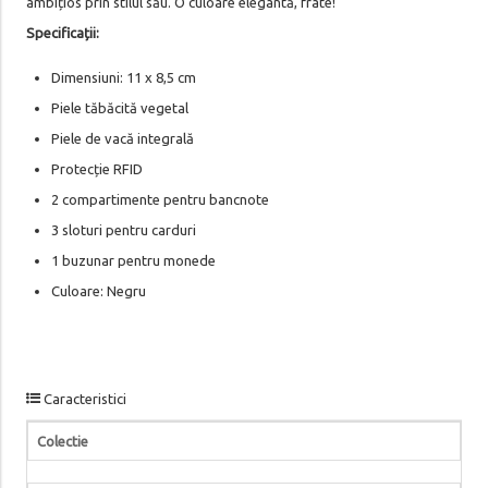
ambițios prin stilul său. O culoare elegantă, frate!
Specificații:
Dimensiuni: 11 x 8,5 cm
Piele tăbăcită vegetal
Piele de vacă integrală
Protecție RFID
2 compartimente pentru bancnote
3 sloturi pentru carduri
1 buzunar pentru monede
Culoare: Negru
Caracteristici
Colectie