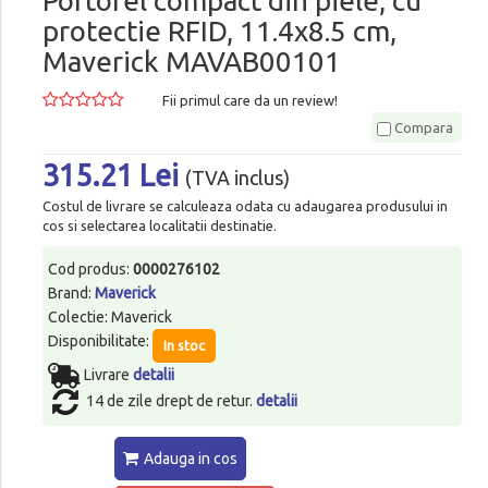
Portofel compact din piele, cu
protectie RFID, 11.4x8.5 cm,
Maverick MAVAB00101
Fii primul care da un review!
Compara
315.21 Lei
(TVA inclus)
Costul de livrare se calculeaza odata cu adaugarea produsului in
cos si selectarea localitatii destinatie.
Cod produs:
0000276102
Brand:
Maverick
Colectie: Maverick
Disponibilitate:
In stoc
Livrare
detalii
14 de zile drept de retur.
detalii
Adauga in cos