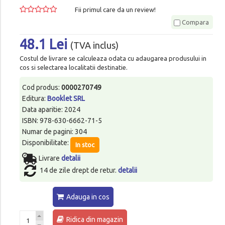
Fii primul care da un review!
Compara
48.1 Lei
(TVA inclus)
Costul de livrare se calculeaza odata cu adaugarea produsului in
cos si selectarea localitatii destinatie.
Cod produs:
0000270749
Editura:
Booklet SRL
Data aparitie: 2024
ISBN: 978-630-6662-71-5
Numar de pagini: 304
Disponibilitate:
In stoc
Livrare
detalii
14 de zile drept de retur.
detalii
Adauga in cos
Ridica din magazin