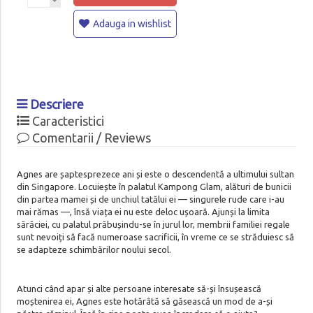
Adauga in wishlist
Descriere
Caracteristici
Comentarii / Reviews
Agnes are șaptesprezece ani și este o descendentă a ultimului sultan
din Singapore. Locuiește în palatul Kampong Glam, alături de bunicii
din partea mamei și de unchiul tatălui ei — singurele rude care i-au
mai rămas —, însă viața ei nu este deloc ușoară. Ajunși la limita
sărăciei, cu palatul prăbușindu-se în jurul lor, membrii familiei regale
sunt nevoiți să facă numeroase sacrificii, în vreme ce se străduiesc să
se adapteze schimbărilor noului secol.
Atunci când apar și alte persoane interesate să-și însușească
moștenirea ei, Agnes este hotărâtă să găsească un mod de a-și