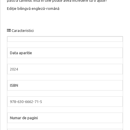
păstra căminul. Însă în cine poate avea încredere să o ajute?
Ediție bilingvă engleză-română
Caracteristici
Data aparitie
2024
ISBN
978-630-6662-71-5
Numar de pagini