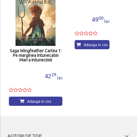
Saga Wingfeather Cartea 1:
Mesagerul
Pe marginea Intunecatei
Mari a Intunecimii
29
00
42
49
lei
lei
Adauga in cos
Adauga in cos
AUTORI DE TOP