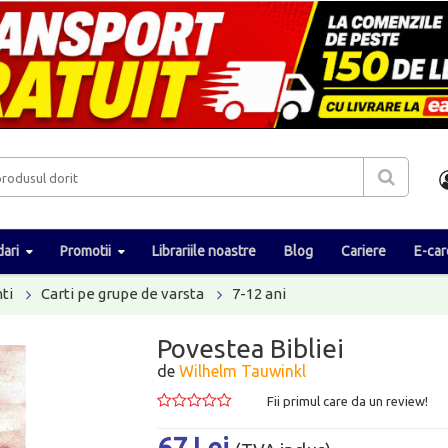
ari
Promotii
Librariile noastre
Blog
Cariere
E-car
ti
Carti pe grupe de varsta
7-12 ani
Povestea Bibliei
de
Wilhelm Tauwinkl
Fii primul care da un review!
67 Lei