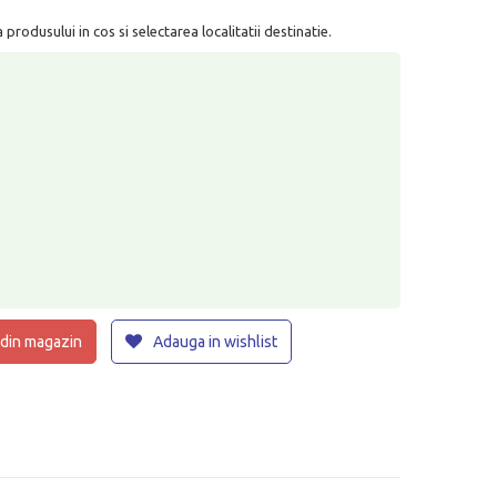
rodusului in cos si selectarea localitatii destinatie.
 din magazin
Adauga in wishlist