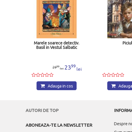
ri
Marele soarece detectiv.
Piciu
Basil in Vestul Salbatic
43
99
6
23
99
29
lei
lei
lei
os
Adauga in cos
Adauga 
AUTORI DE TOP
INFORMA
Despre n
ABONEAZA-TE LA NEWSLETTER