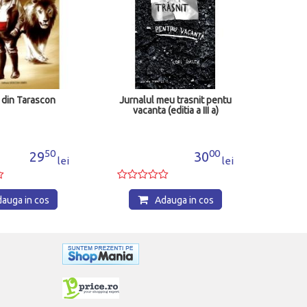
n din Tarascon
Jurnalul meu trasnit pentu
Clu
vacanta (editia a III a)
g
50
00
29
30
lei
lei
auga in cos
Adauga in cos