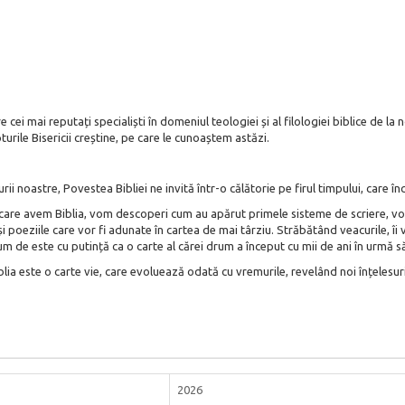
cei mai reputați specialiști în domeniul teologiei și al filologiei biblice de la n
urile Bisericii creștine, pe care le cunoaștem astăzi.
urii noastre, Povestea Bibliei ne invită într-o călătorie pe firul timpului, care î
care avem Biblia, vom descoperi cum au apărut primele sisteme de scriere, vom 
și poeziile care vor fi adunate în cartea de mai târziu. Străbătând veacurile, îi v
 de este cu putință ca o carte al cărei drum a început cu mii de ani în urmă să 
iblia este o carte vie, care evoluează odată cu vremurile, revelând noi înțelesuri
2026