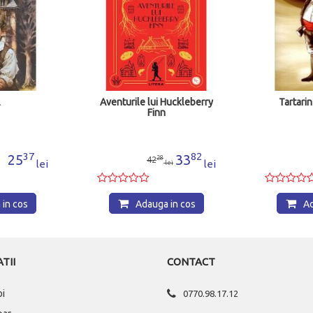
l
Aventurile lui Huckleberry
Tartari
Finn
37
82
25
33
28
42
lei
lei
lei
in cos
Adauga in cos
Ad
TII
CONTACT
oi
0770.98.17.12