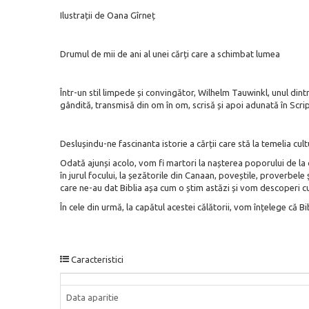
Ilustrații de Oana Gîrneț
Drumul de mii de ani al unei cărți care a schimbat lumea
Într-un stil limpede și convingător, Wilhelm Tauwinkl, unul dintre 
gândită, transmisă din om în om, scrisă și apoi adunată în Script
Deslușindu-ne fascinanta istorie a cărții care stă la temelia cult
Odată ajunși acolo, vom fi martori la nașterea poporului de la 
în jurul focului, la șezătorile din Canaan, poveștile, proverbele 
care ne-au dat Biblia așa cum o știm astăzi și vom descoperi cum
În cele din urmă, la capătul acestei călătorii, vom înțelege că B
Caracteristici
Data aparitie