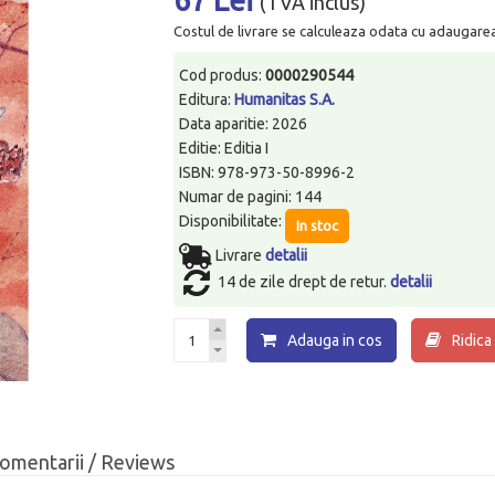
(TVA inclus)
Costul de livrare se calculeaza odata cu adaugarea p
Cod produs:
0000290544
Editura:
Humanitas S.A.
Data aparitie: 2026
Editie: Editia I
ISBN: 978-973-50-8996-2
Numar de pagini: 144
Disponibilitate:
In stoc
Livrare
detalii
14 de zile drept de retur.
detalii
Adauga in cos
Ridica
omentarii / Reviews