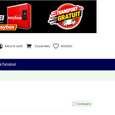
Intra in cont
Cosul meu
Wishlist
e furnizori
Compara