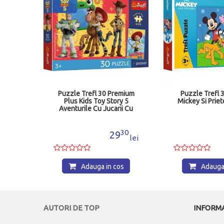
cute
Puzzle Trefl 30 Premium
Puzzle Trefl 
Plus Kids Toy Story 5
Mickey Si Priet
Aventurile Cu Jucarii Cu
Poster 18344
76
30
5
29
lei
lei
os
Adauga in cos
Adauga 
AUTORI DE TOP
INFORMA