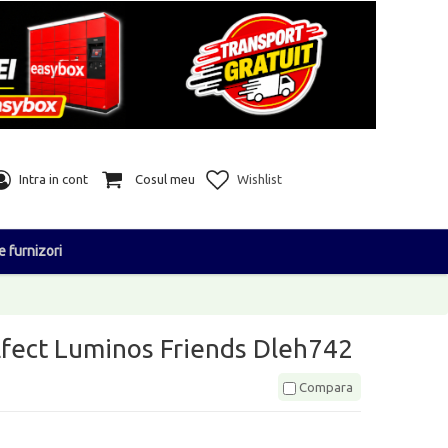
Intra in cont
Cosul meu
Wishlist
e furnizori
Efect Luminos Friends Dleh742
Compara