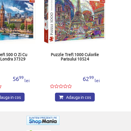
efl 500 O Zi Cu
Puzzle Trefl 1000 Culorile
 Londra 37329
Parisului 10524
99
99
56
62
lei
lei
auga in cos
Adauga in cos