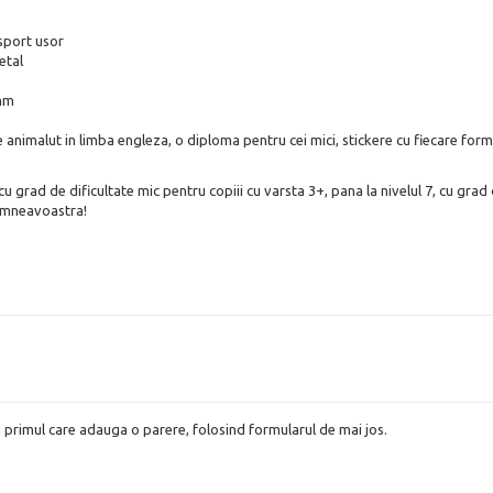
sport usor
etal
 mm
re animalut in limba engleza, o diploma pentru cei mici, stickere cu fiecare for
 cu grad de dificultate mic pentru copiii cu varsta 3+, pana la nivelul 7, cu gra
 dumneavoastra!
i primul care adauga o parere, folosind formularul de mai jos.