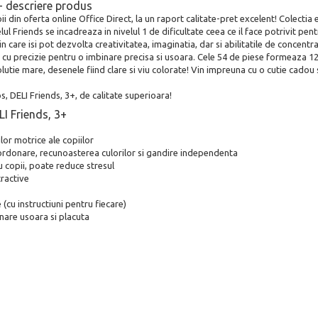
 - descriere produs
din oferta online Office Direct, la un raport calitate-pret excelent! Colectia e
Friends se incadreaza in nivelul 1 de dificultate ceea ce il face potrivit pentru
 care isi pot dezvolta creativitatea, imaginatia, dar si abilitatile de concentrar
iat cu precizie pentru o imbinare precisa si usoara. Cele 54 de piese formeaza 
zolutie mare, desenele fiind clare si viu colorate! Vin impreuna cu o cutie cadou
, DELI Friends, 3+, de calitate superioara!
LI Friends, 3+
ilor motrice ale copiilor
coordonare, recunoasterea culorilor si gandire independenta
u copii, poate reduce stresul
ractive
(cu instructiuni pentru fiecare)
inare usoara si placuta