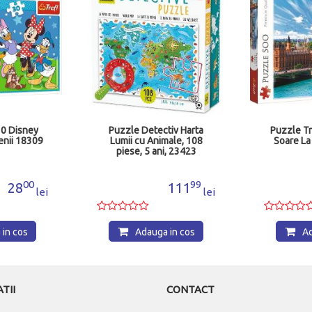
30 Disney
Puzzle Detectiv Harta
Puzzle Tr
enii 18309
Lumii cu Animale, 108
Soare La
piese, 5 ani, 23423
00
99
28
111
lei
lei
in cos
Adauga in cos
Ad
TII
CONTACT