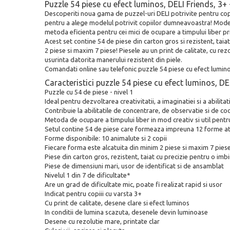
Puzzle 54 piese cu efect luminos, DELI Friends, 3+
Descoperiti noua gama de puzzel-uri DELI potrivite pentru copii 
pentru a alege modelul potrivit copiilor dumneavoastra! Modelul 
metoda eficienta pentru cei mici de ocupare a timpului liber prin
Acest set contine 54 de piese din carton gros si rezistent, ta
2 piese si maxim 7 piese! Piesele au un print de calitate, cu re
usurinta datorita manerului rezistent din piele.
Comandati online sau telefonic puzzle 54 piese cu efect luminos
Caracteristici puzzle 54 piese cu efect luminos, DE
Puzzle cu 54 de piese - nivel 1
Ideal pentru dezvoltarea creativitatii, a imaginatiei si a abilitat
Contribuie la abilitatile de concentrare, de observatie si de 
Metoda de ocupare a timpului liber in mod creativ si util pentr
Setul contine 54 de piese care formeaza impreuna 12 forme at
Forme disponibile: 10 animalute si 2 copii
Fiecare forma este alcatuita din minim 2 piese si maxim 7 piese 
Piese din carton gros, rezistent, taiat cu precizie pentru o imb
Piese de dimensiuni mari, usor de identificat si de ansamblat
Nivelul 1 din 7 de dificultate*
Are un grad de dificultate mic, poate fi realizat rapid si usor
Indicat pentru copiii cu varsta 3+
Cu print de calitate, desene clare si efect luminos
In conditii de lumina scazuta, desenele devin luminoase
Desene cu rezolutie mare, printate clar