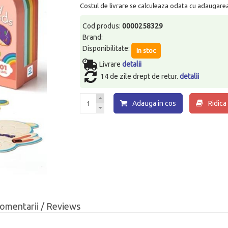
Costul de livrare se calculeaza odata cu adaugarea p
Cod produs:
0000258329
Brand:
Disponibilitate:
In stoc
Livrare
detalii
14 de zile drept de retur.
detalii
Adauga in cos
Ridica
omentarii / Reviews