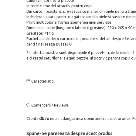
Culori vii, aprinse si placute
In cutie cu model atractiv pentru copii
Din carton rezistent, prevazuta cu maner din piele pentru tran
Inchidere usoara printr-o agatatoare din piele si nasture din m
Print multicolor si forma asemenea unei serviete
Dimensiuni cutie (lungime x latime x grosime): 250 x 205 x 90
Greutate: 714 g
Pachetul include: o carticica cu poveste si detalii despre fieca
cand finalizeaza puzzel-ul
*In oferta noastra sunt disponibile 6 puzzel-uri, de la nivelul 1
aici restul seturilor si alegeti puzzle-ul potrivit pentru copiii
Caracteristici
Comentarii / Reviews
Clientii
clb.ro
nu au adaugat inca opinii pentru acest produs. Fi
Spune-ne parerea ta despre acest produs