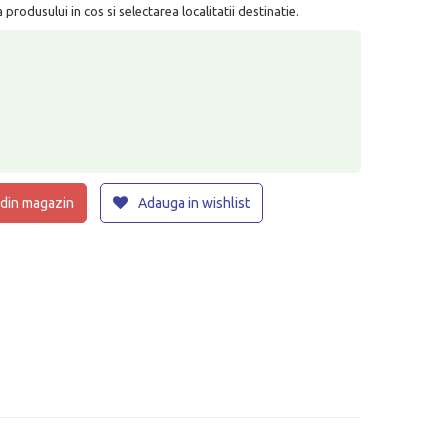
rodusului in cos si selectarea localitatii destinatie.
 din magazin
Adauga in wishlist