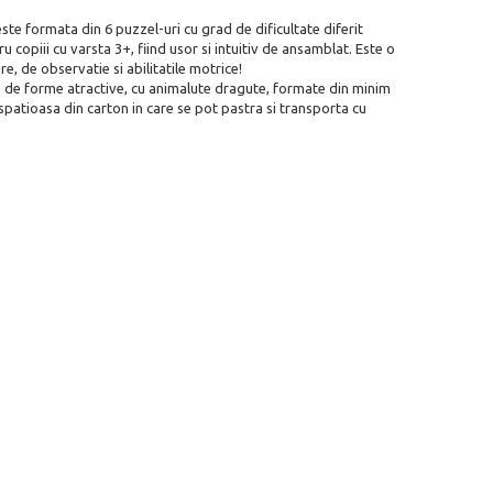
ste formata din 6 puzzel-uri cu grad de dificultate diferit
 copiii cu varsta 3+, fiind usor si intuitiv de ansamblat. Este o
e, de observatie si abilitatile motrice!
12 de forme atractive, cu animalute dragute, formate din minim
 spatioasa din carton in care se pot pastra si transporta cu