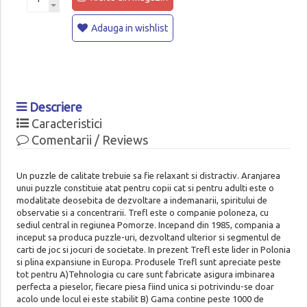
Adauga in wishlist
Descriere
Caracteristici
Comentarii / Reviews
Un puzzle de calitate trebuie sa fie relaxant si distractiv. Aranjarea
unui puzzle constituie atat pentru copii cat si pentru adulti este o
modalitate deosebita de dezvoltare a indemanarii, spiritului de
observatie si a concentrarii. Trefl este o companie poloneza, cu
sediul central in regiunea Pomorze. Incepand din 1985, compania a
inceput sa produca puzzle-uri, dezvoltand ulterior si segmentul de
carti de joc si jocuri de societate. In prezent Trefl este lider in Polonia
si plina expansiune in Europa. Produsele Trefl sunt apreciate peste
tot pentru A)Tehnologia cu care sunt fabricate asigura imbinarea
perfecta a pieselor, fiecare piesa fiind unica si potrivindu-se doar
acolo unde locul ei este stabilit B) Gama contine peste 1000 de