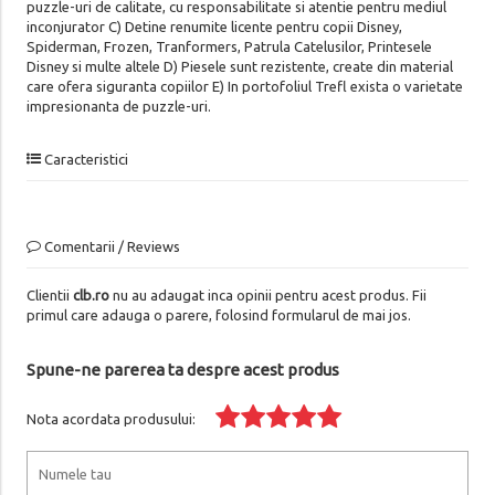
puzzle-uri de calitate, cu responsabilitate si atentie pentru mediul
inconjurator C) Detine renumite licente pentru copii Disney,
Spiderman, Frozen, Tranformers, Patrula Catelusilor, Printesele
Disney si multe altele D) Piesele sunt rezistente, create din material
care ofera siguranta copiilor E) In portofoliul Trefl exista o varietate
impresionanta de puzzle-uri.
Caracteristici
Comentarii / Reviews
Clientii
clb.ro
nu au adaugat inca opinii pentru acest produs. Fii
primul care adauga o parere, folosind formularul de mai jos.
Spune-ne parerea ta despre acest produs
Nota acordata produsului: