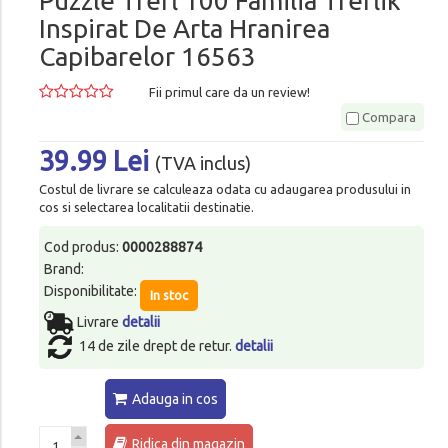
Puzzle Trefl 100 Familia Treflik
Inspirat De Arta Hranirea
Capibarelor 16563
Fii primul care da un review!
Compara
39.99 Lei
(TVA inclus)
Costul de livrare se calculeaza odata cu adaugarea produsului in
cos si selectarea localitatii destinatie.
Cod produs:
0000288874
Brand:
Disponibilitate:
In stoc
Livrare
detalii
14 de zile drept de retur.
detalii
Adauga in cos
Ridica din magazin