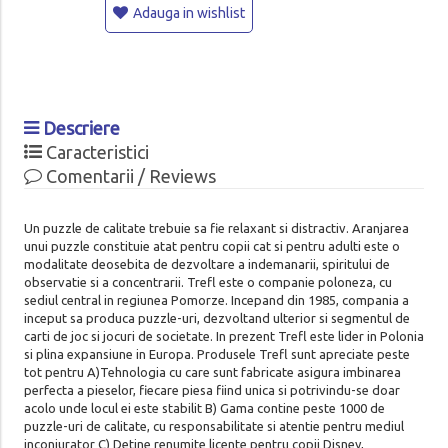
Adauga in wishlist
Descriere
Caracteristici
Comentarii / Reviews
Un puzzle de calitate trebuie sa fie relaxant si distractiv. Aranjarea
unui puzzle constituie atat pentru copii cat si pentru adulti este o
modalitate deosebita de dezvoltare a indemanarii, spiritului de
observatie si a concentrarii. Trefl este o companie poloneza, cu
sediul central in regiunea Pomorze. Incepand din 1985, compania a
inceput sa produca puzzle-uri, dezvoltand ulterior si segmentul de
carti de joc si jocuri de societate. In prezent Trefl este lider in Polonia
si plina expansiune in Europa. Produsele Trefl sunt apreciate peste
tot pentru A)Tehnologia cu care sunt fabricate asigura imbinarea
perfecta a pieselor, fiecare piesa fiind unica si potrivindu-se doar
acolo unde locul ei este stabilit B) Gama contine peste 1000 de
puzzle-uri de calitate, cu responsabilitate si atentie pentru mediul
inconjurator C) Detine renumite licente pentru copii Disney,