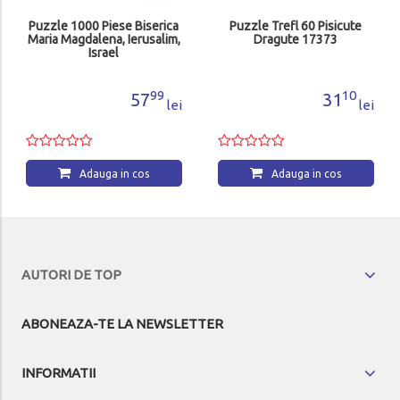
Puzzle 1000 Piese Biserica
Puzzle Trefl 60 Pisicute
Maria Magdalena, Ierusalim,
Dragute 17373
Israel
99
10
57
31
lei
lei
Adauga in cos
Adauga in cos
AUTORI DE TOP
ABONEAZA-TE LA NEWSLETTER
INFORMATII