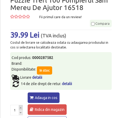
Puzzle Trefl 100 Pompierul Sam
Mereu De Ajutor 16518
Fii primul care da un review!
Compara
39.99 Lei
(TVA inclus)
Costul de livrare se calculeaza odata cu adaugarea produsului in
cos si selectarea localitatii destinatie.
Cod produs:
0000287582
Brand:
Disponibilitate:
In stoc
Livrare
detalii
14 de zile drept de retur.
detalii
Adauga in cos
Ridica din magazin