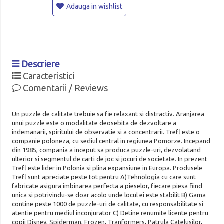
Adauga in wishlist
Descriere
Caracteristici
Comentarii / Reviews
Un puzzle de calitate trebuie sa fie relaxant si distractiv. Aranjarea
unui puzzle este o modalitate deosebita de dezvoltare a
indemanarii, spiritului de observatie si a concentrarii. Trefl este o
companie poloneza, cu sediul central in regiunea Pomorze. Incepand
din 1985, compania a inceput sa produca puzzle-uri, dezvolatand
ulterior si segmentul de carti de joc si jocuri de societate. In prezent
Trefl este lider in Polonia si plina expansiune in Europa. Produsele
Trefl sunt apreciate peste tot pentru A)Tehnologia cu care sunt
fabricate asigura imbinarea perfecta a pieselor, fiecare piesa fiind
unica si potrivindu-se doar acolo unde locul ei este stabilit B) Gama
contine peste 1000 de puzzle-uri de calitate, cu responsabilitate si
atentie pentru mediul inconjurator C) Detine renumite licente pentru
copii Disney, Spiderman, Frozen, Tranformers, Patrula Catelusilor,