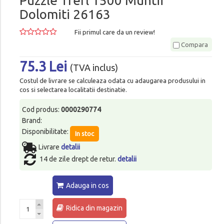
Puzzle Trefl 1500 Muntii
Dolomiti 26163
Fii primul care da un review!
Compara
75.3 Lei
(TVA inclus)
Costul de livrare se calculeaza odata cu adaugarea produsului in
cos si selectarea localitatii destinatie.
Cod produs:
0000290774
Brand:
Disponibilitate:
In stoc
Livrare
detalii
14 de zile drept de retur.
detalii
Adauga in cos
Ridica din magazin