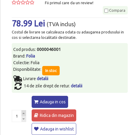
Fii primul care da un review!
Compara
78.99 Lei
(TVA inclus)
Costul de livrare se calculeaza odata cu adaugarea produsului in
cos si selectarea localitatii destinatie.
Cod produs:
0000046001
Brand:
Folia
Colectie: Folia
Disponibilitate:
In stoc
Livrare
detalii
14 de zile drept de retur.
detalii
Adauga in cos
Ridica din magazin
Adauga in wishlist