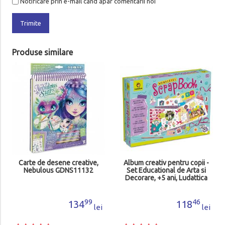
Notificare prin e-mail cand apar comentarii noi
Trimite
Produse similare
Carte de desene creative,
Album creativ pentru copii -
Nebulous GDNS11132
Set Educational de Arta si
Decorare, +5 ani, Ludattica
23355
99
46
134
118
lei
lei