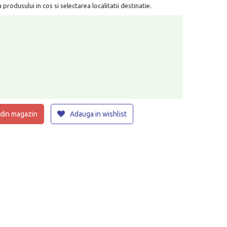
rodusului in cos si selectarea localitatii destinatie.
 din magazin
Adauga in wishlist