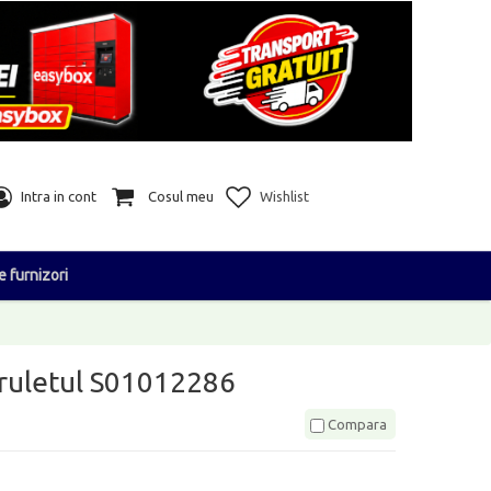
Intra in cont
Cosul meu
Wishlist
e furnizori
truletul S01012286
Compara