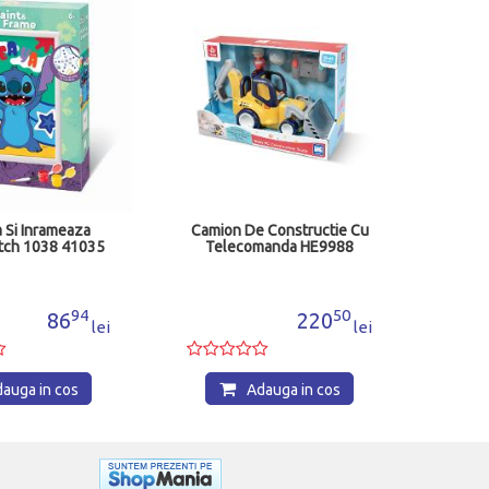
Play 
Set
a Si Inrameaza
Camion De Constructie Cu
itch 1038 41035
Telecomanda HE9988
94
50
86
220
lei
lei
auga in cos
Adauga in cos