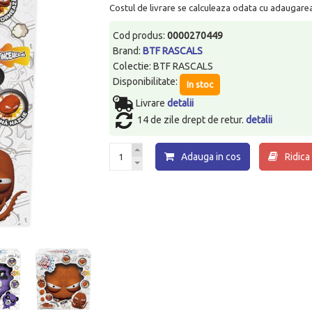
Costul de livrare se calculeaza odata cu adaugarea p
Cod produs:
0000270449
Brand:
BTF RASCALS
Colectie: BTF RASCALS
Disponibilitate:
In stoc
Livrare
detalii
14 de zile drept de retur.
detalii
Adauga in cos
Ridica