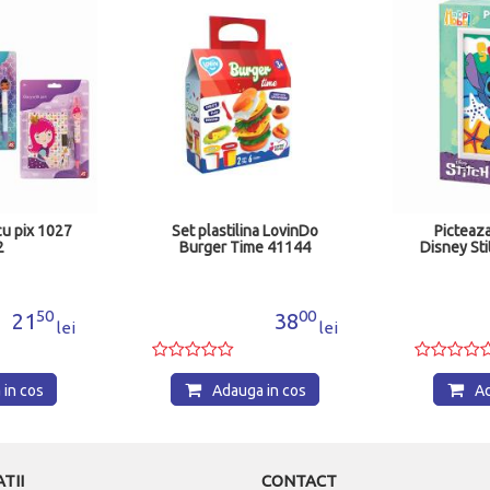
cu pix 1027
Set plastilina LovinDo
Picteaz
2
Burger Time 41144
Disney St
50
00
21
38
lei
lei
in cos
Adauga in cos
Ad
TII
CONTACT