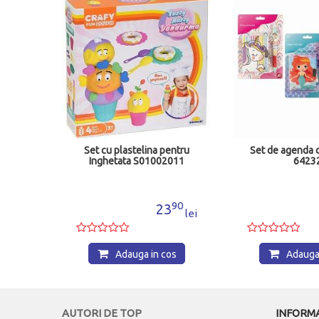
e
Set cu plastelina pentru
Set de agenda 
 Space
Inghetata S01002011
6423
08
90
5
23
lei
lei
os
Adauga in cos
Adauga 
AUTORI DE TOP
INFORMA