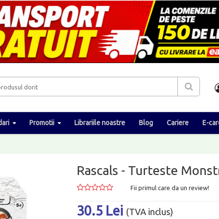
ari
Promotii
Librariile noastre
Blog
Cariere
E-car
Rascals - Turteste Mons
Fii primul care da un review!
30.5 Lei
(TVA inclus)