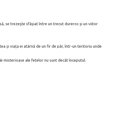
, se trezește sfâșiat între un trecut dureros și un viitor
a și viața ei atârnă de un fir de păr, într-un teritoriu unde
le misterioase ale fetelor nu sunt decât începutul.