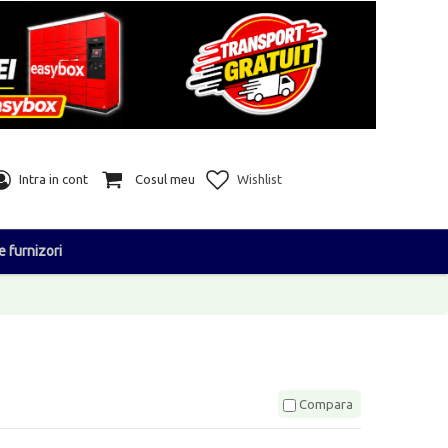
Intra in cont
Cosul meu
Wishlist
e furnizori
Compara