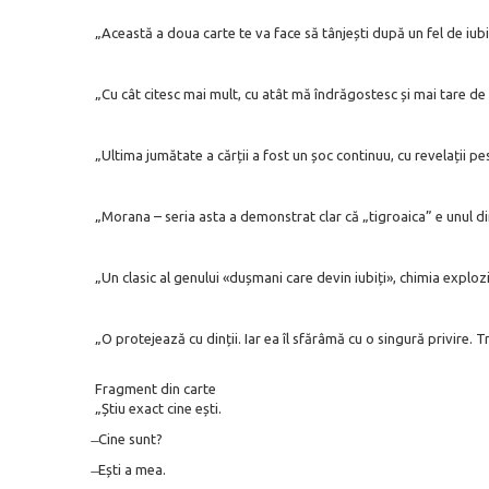
„Această a doua carte te va face să tânjești după un fel de iubi
„Cu cât citesc mai mult, cu atât mă îndrăgostesc și mai tare de
„Ultima jumătate a cărții a fost un șoc continuu, cu revelații p
„Morana – seria asta a demonstrat clar că „tigroaica” e unul di
„Un clasic al genului «dușmani care devin iubiți», chimia exploz
„O protejează cu dinții. Iar ea îl sfărâmă cu o singură privire. T
Fragment din carte
„Știu exact cine ești.
̶ Cine sunt?
̶ Ești a mea.