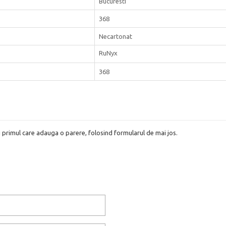
Bucuresti
368
Necartonat
RuNyx
368
i primul care adauga o parere, folosind formularul de mai jos.