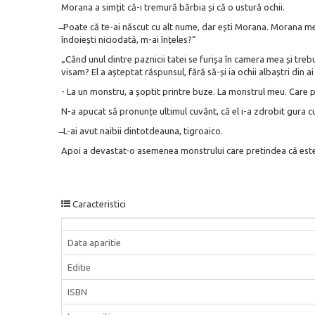
Morana a simțit că-i tremură bărbia și că o ustură ochii.
̶ Poate că te-ai născut cu alt nume, dar ești Morana. Morana mea
îndoiești niciodată, m-ai înțeles?”
„Când unul dintre paznicii tatei se furișa în camera mea și treb
visam? El a așteptat răspunsul, fără să-și ia ochii albaștri din ai 
- La un monstru, a șoptit printre buze. La monstrul meu. Care p
N-a apucat să pronunțe ultimul cuvânt, că el i-a zdrobit gura cu 
̶ L-ai avut naibii dintotdeauna, tigroaico.
Apoi a devastat-o asemenea monstrului care pretindea că este
Caracteristici
Data aparitie
Editie
ISBN