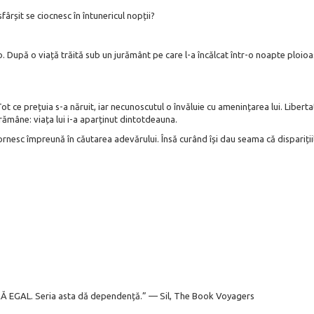
ârșit se ciocnesc în întunericul nopții?
După o viață trăită sub un jurământ pe care l-a încălcat într-o noapte ploioasă
 ce prețuia s-a năruit, iar necunoscutul o învăluie cu amenințarea lui. Libertate
 rămâne: viața lui i-a aparținut dintotdeauna.
ornesc împreună în căutarea adevărului. Însă curând își dau seama că dispariții
Ă EGAL. Seria asta dă dependență.” — Sil, The Book Voyagers