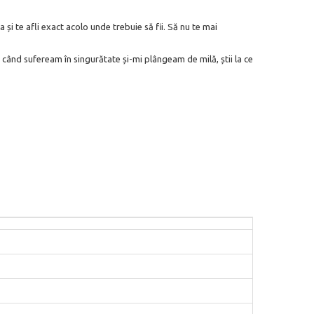
și te afli exact acolo unde trebuie să fii. Să nu te mai
, când sufeream în singurătate și-mi plângeam de milă, știi la ce