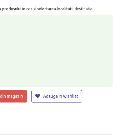
rodusului in cos si selectarea localitatii destinatie.
 din magazin
Adauga in wishlist