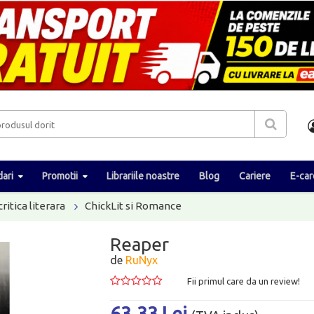
ari
Promotii
Librariile noastre
Blog
Cariere
E-car
critica literara
ChickLit si Romance
Reaper
de
RuNyx
Fii primul care da un review!
63.33 Lei