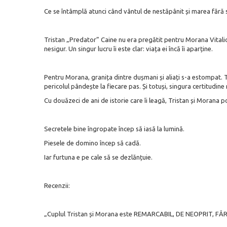
Ce se întâmplă atunci când vântul de nestăpânit și marea fără sf
Tristan „Predator” Caine nu era pregătit pentru Morana Vitalio. 
nesigur. Un singur lucru îi este clar: viața ei încă îi aparține.
Pentru Morana, granița dintre dușmani și aliați s-a estompat. Tot
pericolul pândește la fiecare pas. Și totuși, singura certitudine
Cu douăzeci de ani de istorie care îi leagă, Tristan și Morana p
Secretele bine îngropate încep să iasă la lumină.
Piesele de domino încep să cadă.
Iar furtuna e pe cale să se dezlănțuie.
Recenzii:
„Cuplul Tristan și Morana este REMARCABIL, DE NEOPRIT, FĂR