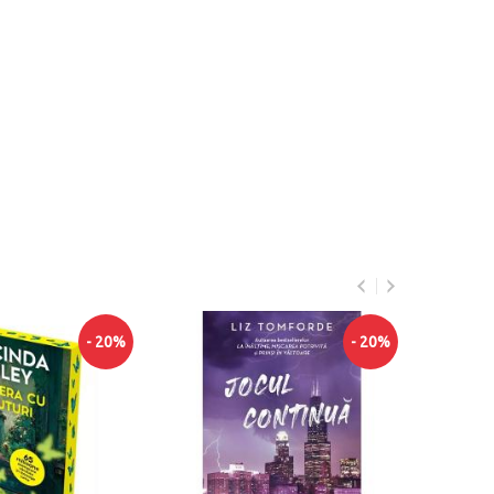
Furtuni de vara
- 20%
90
64
lei
Adauga