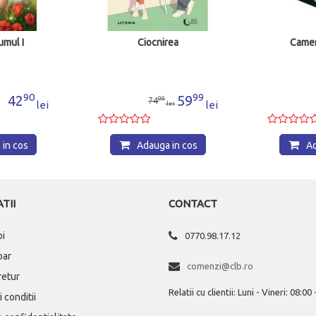
rea
Camera cu fluturi
Jocu
99
99
59
59
99
74
lei
lei
ei
lei
 in cos
Adauga in cos
Ad
TII
CONTACT
oi
0770.98.17.12
par
comenzi@clb.ro
 retur
Relatii cu clientii: Luni - Vineri: 08:00
 conditii