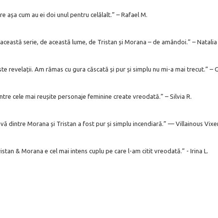
re așa cum au ei doi unul pentru celălalt.” – Rafael M.
 această serie, de această lume, de Tristan și Morana – de amândoi.” – Natalia
este revelații. Am rămas cu gura căscată și pur și simplu nu mi-a mai trecut.” –
ntre cele mai reușite personaje feminine create vreodată.” – Silvia R.
ivă dintre Morana și Tristan a fost pur și simplu incendiară.” — Villainous Vixe
ristan & Morana e cel mai intens cuplu pe care l-am citit vreodată.” - Irina L.