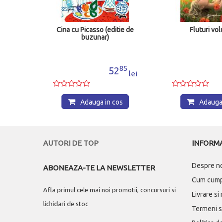
tie de
Fluturi volumul I
Ciocni
85
90
2
42
99
74
lei
lei
l
os
Adauga in cos
Adauga
AUTORI DE TOP
INFORMA
Despre n
ABONEAZA-TE LA NEWSLETTER
Cum cum
Afla primul cele mai noi promotii, concursuri si
Livrare si
lichidari de stoc
Termeni si