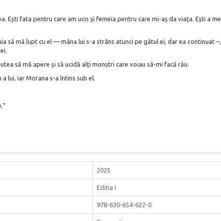
. Ești fata pentru care am ucis și femeia pentru care mi-aș da viața. Ești a mea 
uia să mă lupt cu el — mâna lui s-a strâns atunci pe gâtul ei, dar ea continuat –
ei.
utea să mă apere și să ucidă alți monștri care voiau să-mi facă rău.
a lui, iar Morana s-a întins sub el.
.”
2025
Editia I
978-630-654-622-0