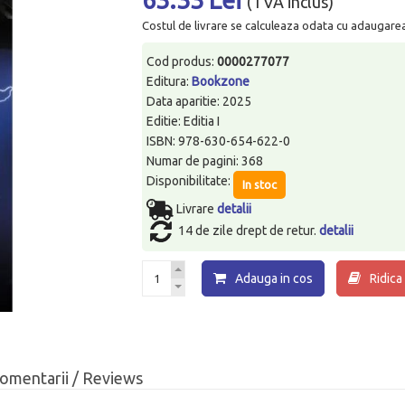
(TVA inclus)
Costul de livrare se calculeaza odata cu adaugarea p
Cod produs:
0000277077
Editura:
Bookzone
Data aparitie: 2025
Editie: Editia I
ISBN: 978-630-654-622-0
Numar de pagini: 368
Disponibilitate:
In stoc
Livrare
detalii
14 de zile drept de retur.
detalii
Adauga in cos
Ridica
omentarii / Reviews