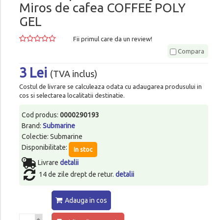
Miros de cafea COFFEE POLY
GEL
Fii primul care da un review!
Compara
3 Lei
(TVA inclus)
Costul de livrare se calculeaza odata cu adaugarea produsului in
cos si selectarea localitatii destinatie.
Cod produs:
0000290193
Brand:
Submarine
Colectie: Submarine
Disponibilitate:
In stoc
Livrare
detalii
14 de zile drept de retur.
detalii
Adauga in cos