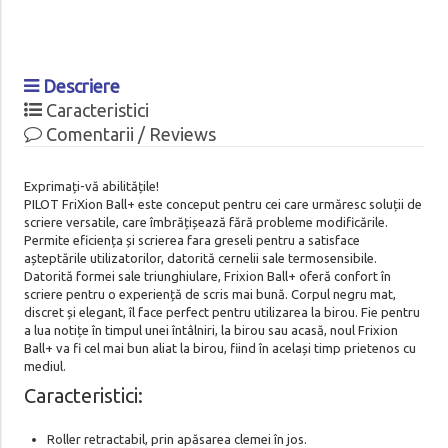
Descriere
Caracteristici
Comentarii / Reviews
Exprimați-vă abilitățile!
PILOT FriXion Ball+ este conceput pentru cei care urmăresc soluții de
scriere versatile, care îmbrățișează fără probleme modificările.
Permite eficiența și scrierea fara greseli pentru a satisface
așteptările utilizatorilor, datorită cernelii sale termosensibile.
Datorită formei sale triunghiulare, Frixion Ball+ oferă confort în
scriere pentru o experiență de scris mai bună. Corpul negru mat,
discret și elegant, îl face perfect pentru utilizarea la birou. Fie pentru
a lua notițe în timpul unei întâlniri, la birou sau acasă, noul Frixion
Ball+ va fi cel mai bun aliat la birou, fiind în același timp prietenos cu
mediul.
Caracteristici:
Roller retractabil, prin apăsarea clemei în jos.