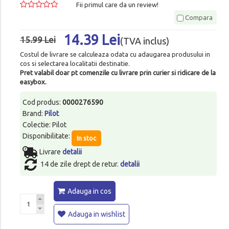
Fii primul care da un review!
Compara
14.39 Lei
15.99 Lei
(TVA inclus)
Costul de livrare se calculeaza odata cu adaugarea produsului in
cos si selectarea localitatii destinatie.
Pret valabil doar pt comenzile cu livrare prin curier si ridicare de la
easybox.
Cod produs:
0000276590
Brand:
Pilot
Colectie: Pilot
Disponibilitate:
In stoc
Livrare
detalii
14 de zile drept de retur.
detalii
Adauga in cos
Adauga in wishlist