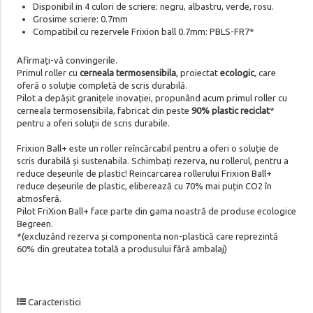
Disponibil in 4 culori de scriere: negru, albastru, verde, rosu.
Grosime scriere: 0.7mm
Compatibil cu rezervele Frixion ball 0.7mm: PBLS-FR7*
Afirmați-vă convingerile.
Primul roller cu
cerneala termosensibila
, proiectat
ecologic
, care
oferă o soluție completă de scris durabilă.
Pilot a depășit granițele inovației, propunând acum primul roller cu
cerneala termosensibila, fabricat din peste
90% plastic reciclat
*
pentru a oferi soluții de scris durabile.
Frixion Ball+ este un roller reîncărcabil pentru a oferi o soluție de
scris durabilă și sustenabila. Schimbați rezerva, nu rollerul, pentru a
reduce deșeurile de plastic! Reincarcarea rollerului Frixion Ball+
reduce deșeurile de plastic, eliberează cu 70% mai puțin CO2 în
atmosferă.
Pilot FriXion Ball+ face parte din gama noastră de produse ecologice
Begreen.
*(excluzând rezerva și componenta non-plastică care reprezintă
60% din greutatea totală a produsului fără ambalaj)
Caracteristici