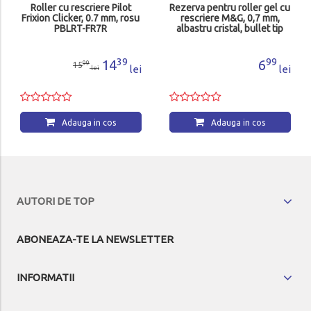
Roller cu rescriere Pilot
Rezerva pentru roller gel cu
Frixion Clicker, 0.7 mm, rosu
rescriere M&G, 0,7 mm,
PBLRT-FR7R
albastru cristal, bullet tip
AKR67135D20700H
39
99
14
6
99
15
lei
lei
lei
Adauga in cos
Adauga in cos
AUTORI DE TOP
ABONEAZA-TE LA NEWSLETTER
INFORMATII